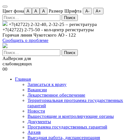
Цвет фона
Размер Шрифта
A
A
A
А-
А+
Найти:
+7(42722) 2-32-40, 2-32-25
– регистратура
+7(42722) 2-75-50 - кол-центр регистратуры
Горячая линия Чукотского АО - 122
Сообщить о проблеме
Найти:
Aa
Версия для
слабовидящих
00
Главная
Записаться к врачу
Вакансии
Лекарственное обеспечение
Территориальная программа государственных
гарантий
Новости
Вышестоящие и контролирующие органы
Документы
Программа государственных гарантий
Архив
Выездная работа, диспансеризация