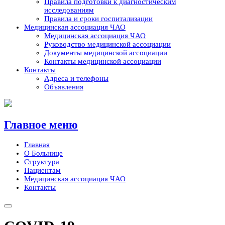
Правила подготовки к диагностическим
исследованиям
Правила и сроки госпитализации
Медицинская ассоциация ЧАО
Медицинская ассоциация ЧАО
Руководство медицинской ассоциации
Документы медицинской ассоциации
Контакты медицинской ассоциации
Контакты
Адреса и телефоны
Объявления
Skip
to
content
Главное меню
Главная
О Больнице
Структура
Пациентам
Медицинская ассоциация ЧАО
Контакты