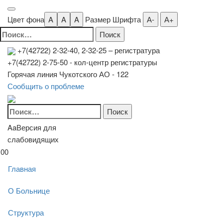
Цвет фона
A
A
A
Размер Шрифта
А-
А+
Найти:
+7(42722) 2-32-40, 2-32-25
– регистратура
+7(42722) 2-75-50 - кол-центр регистратуры
Горячая линия Чукотского АО - 122
Сообщить о проблеме
Найти:
Aa
Версия для
слабовидящих
00
Главная
О Больнице
Структура