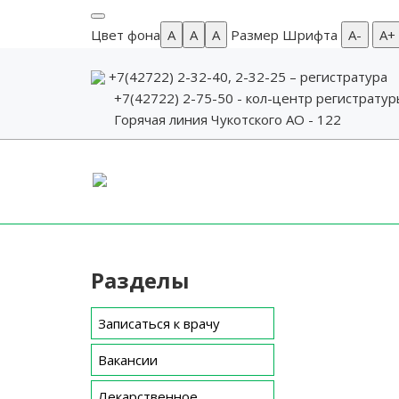
Цвет фона
A
A
A
Размер Шрифта
А-
А+
+7(42722) 2-32-40, 2-32-25
– регистратура
+7(42722) 2-75-50 - кол-центр регистрату
Горячая линия Чукотского АО - 122
Skip
to
content
Разделы
Записаться к врачу
Вакансии
Лекарственное