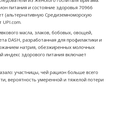
следователи из Женского госпиталя Бригама.
ион питания и состояние здоровья 70966
иет (альтернативную Средиземноморскую
 UPI.com.
кового масла, злаков, бобовых, овощей,
ета DASH, разработанная для профилактики и
держанием натрия, обезжиренных молочных
ый индекс здорового питания включает
азало: участницы, чей рацион больше всего
ости, вероятность умеренной и тяжелой потери
дующая
сь
дыдущая
ись