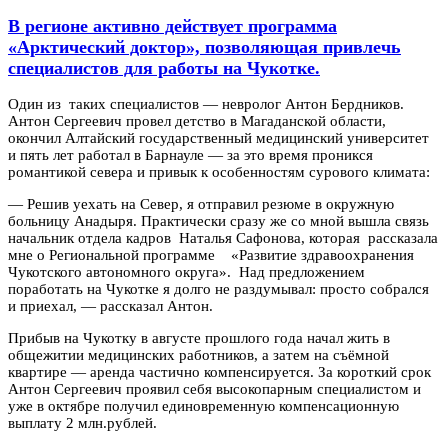
В регионе активно действует программа
«Арктический доктор», позволяющая привлечь
специалистов для работы на Чукотке.
Один из таких специалистов — невролог Антон Бердников.
Антон Сергеевич провел детство в Магаданской области,
окончил Алтайский государственный медицинский университет
и пять лет работал в Барнауле — за это время проникся
романтикой севера и привык к особенностям сурового климата:
— Решив уехать на Север, я отправил резюме в окружную
больницу Анадыря. Практически сразу же со мной вышла связь
начальник отдела кадров Наталья Сафонова, которая рассказала
мне о Региональной программе «Развитие здравоохранения
Чукотского автономного округа». Над предложением
поработать на Чукотке я долго не раздумывал: просто собрался
и приехал, — рассказал Антон.
Прибыв на Чукотку в августе прошлого года начал жить в
общежитии медицинских работников, а затем на съёмной
квартире — аренда частично компенсируется. За короткий срок
Антон Сергеевич проявил себя высокопарным специалистом и
уже в октябре получил единовременную компенсационную
выплату 2 млн.рублей.