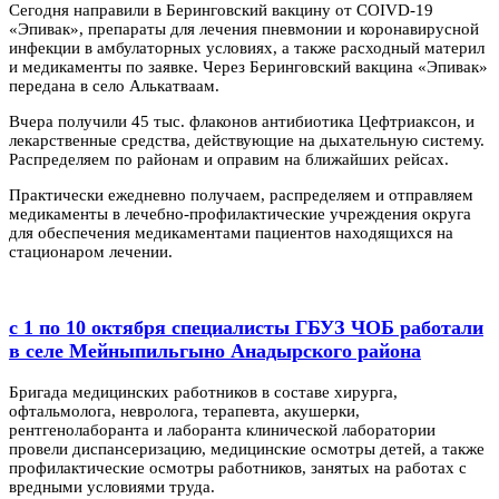
Сегодня направили в Беринговский вакцину от COIVD-19
«Эпивак», препараты для лечения пневмонии и коронавирусной
инфекции в амбулаторных условиях, а также расходный материл
и медикаменты по заявке. Через Беринговский вакцина «Эпивак»
передана в село Алькатваам.
Вчера получили 45 тыс. флаконов антибиотика Цефтриаксон, и
лекарственные средства, действующие на дыхательную систему.
Распределяем по районам и оправим на ближайших рейсах.
Практически ежедневно получаем, распределяем и отправляем
медикаменты в лечебно-профилактические учреждения округа
для обеспечения медикаментами пациентов находящихся на
стационаром лечении.
с 1 по 10 октября специалисты ГБУЗ ЧОБ работали
в селе Мейныпильгыно Анадырского района
Бригада медицинских работников в составе хирурга,
офтальмолога, невролога, терапевта, акушерки,
рентгенолаборанта и лаборанта клинической лаборатории
провели диспансеризацию, медицинские осмотры детей, а также
профилактические осмотры работников, занятых на работах с
вредными условиями труда.