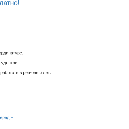
латно!
ординатуре.
тудентов.
аботать в регионе 5 лет.
еред »