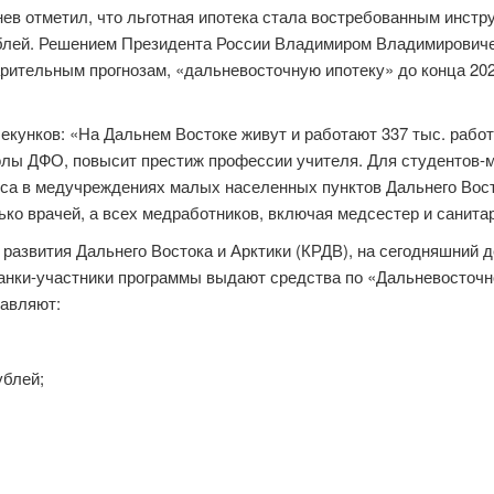
в отметил, что льготная ипотека стала востребованным инстр
рублей. Решением Президента России Владимиром Владимирович
рительным прогнозам, «дальневосточную ипотеку» до конца 202
екунков: «На Дальнем Востоке живут и работают 337 тыс. рабо
олы ДФО, повысит престиж профессии учителя. Для студентов-м
оса в медучреждениях малых населенных пунктов Дальнего Вос
ько врачей, а всех медработников, включая медсестер и санита
развития Дальнего Востока и Арктики (КРДВ), на сегодняшний 
ки-участники программы выдают средства по «Дальневосточной
тавляют:
ублей;