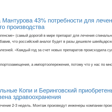
 Мантурова 43% потребности для лече
го производства
лгенсме» (самый дорогой в мире препарат для лечения спинальн
авив, что российский аналог будет в разы дешевле швейцарско
олезней. «Каждый год за счет новых препаратов происходила с
ортозамещения, а импортоопережения, потому что у нас по мн
ольные Копи и Беринговский приобрете
вена здравоохранения
ечение 2-3 недель. Монтаж произведут инженеры компании про