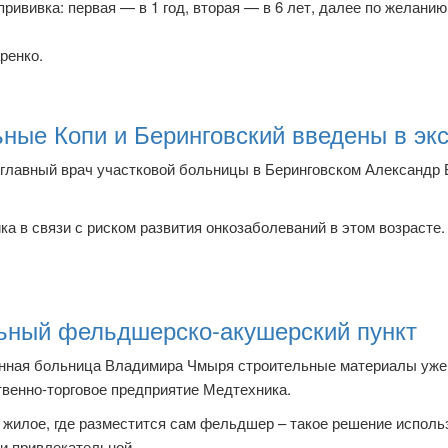
ививка: первая — в 1 год, вторая — в 6 лет, далее по желанию
ренко.
ьные Копи и Беринговский введены в э
главный врач участковой больницы в Беринговском Александр 
ка в связи с риском развития онкозаболеваний в этом возрасте
льный фельдшерско-акушерский пункт
нная больница Владимира Чмыря строительные материалы уже 
твенно-торговое предприятие Медтехника.
жилое, где разместится сам фельдшер – такое решение использ
и привлекательной.