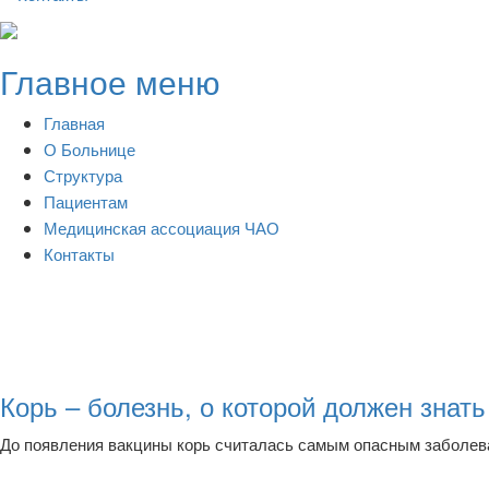
Skip
to
Главное меню
content
Главная
О Больнице
Структура
Пациентам
Медицинская ассоциация ЧАО
Контакты
Корь – болезнь, о которой должен знат
До появления вакцины корь считалась самым опасным заболева