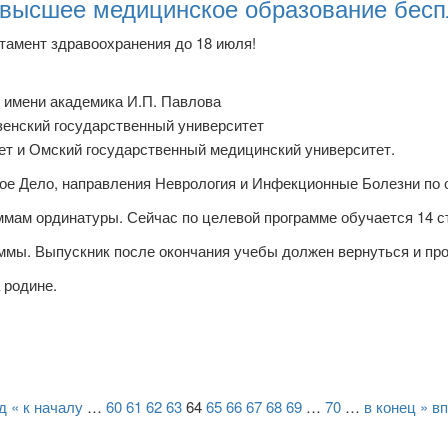
 высшее медицинское образование бесп
тамент здравоохранения до 18 июля!
 имени академика И.П. Павлова
зенский государственный университет
ет и Омский государственный медицинский университет.
ое Дело, направления Неврология и Инфекционные Болезни по 
ммам ординатуры. Сейчас по целевой программе обучается 14 с
мы. Выпускник после окончания учебы должен вернуться и прор
 родине.
д
« к началу
…
60
61
62
63
64
65
66
67
68
69
…
70
…
в конец »
вп