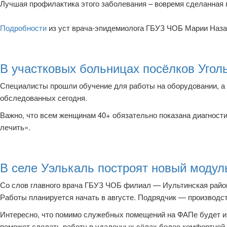
Лучшая профилактика этого заболевания – вовремя сделанная пр
Подробности
из уст врача-эпидемиолога ГБУЗ ЧОБ Марии Наза
В участковых больницах посёлков Угол
Специалисты прошли обучение для работы на оборудовании, а 
обследованных сегодня.
Важно, что всем женщинам 40+ обязательно показана диагности
лечить».
В селе Уэлькаль построят новый моду
Со слов главного врача ГБУЗ ЧОБ филиал — Иультинская райо
Работы планируется начать в августе. Подрядчик — производс
Интересно, что помимо служебных помещений на ФАПе будет и 
поможет сделать работу в удаленных сёлах более комфортной 