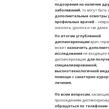
подозрения на наличие др
заболеваний
, то могут быть
дополнительные осмотры 
профильных врачей
– невро
онколога, уролога и так далее.
По итогам углубленной
диспансеризации
врач-тера
может
назначить дополнит
исследования
не входящее 
диспансеризации
для получ
специализированной
,
высокотехнологичной мед
помощи
и
санаторно-курор
лечения.
По всем вопросам
, касающи
прохождениям диспансериза
обращаться по телефонам