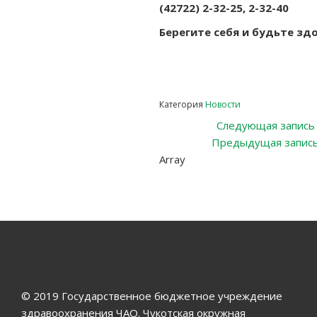
(42722) 2-32-25, 2-32-40
Берегите себя и будьте зд
Категория
Новости
Навигация
Следующая запись
Предыдущая запис
по
Array
записям
© 2019 Государственное бюджетное учреждение
здравоохранения ЧАО. Чукотская окружная