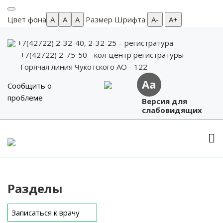
Цвет фона
A
A
A
Размер Шрифта
А-
А+
+7(42722) 2-32-40, 2-32-25
– регистратура
+7(42722) 2-75-50 - кол-центр регистратуры
Горячая линия Чукотского АО - 122
Aa
Сообщить о
проблеме
Версия для
слабовидящих
Skip
to
content
Разделы
Записаться к врачу