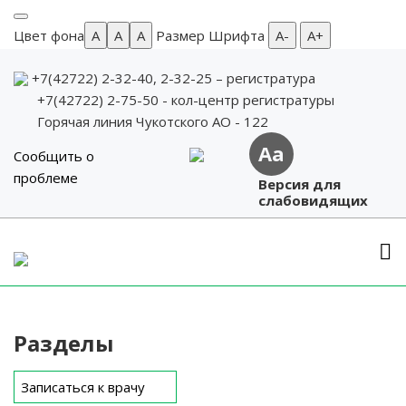
Цвет фона
A
A
A
Размер Шрифта
А-
А+
+7(42722) 2-32-40, 2-32-25
– регистратура
+7(42722) 2-75-50 - кол-центр регистратуры
Горячая линия Чукотского АО - 122
Aa
Сообщить о
проблеме
Версия для
слабовидящих
Skip
to
content
Разделы
Записаться к врачу