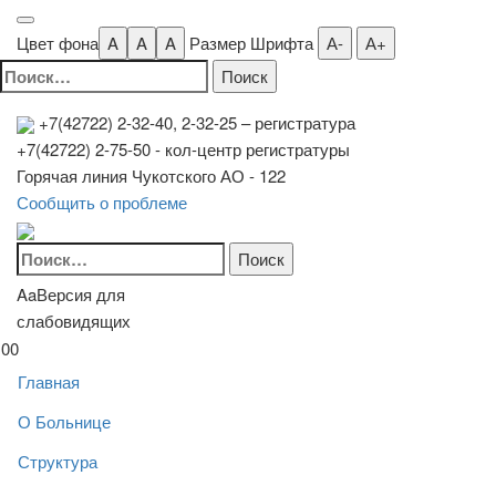
Цвет фона
A
A
A
Размер Шрифта
А-
А+
Найти:
+7(42722) 2-32-40, 2-32-25
– регистратура
+7(42722) 2-75-50 - кол-центр регистратуры
Горячая линия Чукотского АО - 122
Сообщить о проблеме
Найти:
Aa
Версия для
слабовидящих
00
Главная
О Больнице
Структура