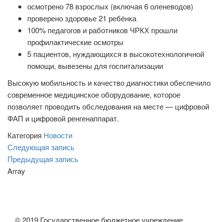
осмотрено 78 взрослых (включая 6 оленеводов)
проверено здоровье 21 ребёнка
100% педагогов и работников ЧРКХ прошли
профилактические осмотры
5 пациентов, нуждающихся в высокотехнологичной
помощи, вывезены для госпитализации
Высокую мобильность и качество диагностики обеспечило
современное медицинское оборудование, которое
позволяет проводить обследования на месте — цифровой
ФАП и цифровой ренгенаппарат.
Категория
Новости
Навигация
Следующая
Следующая запись
запись
Предыдущая
Предыдущая запись
по
запись
Array
записям
© 2019 Государственное бюджетное учреждение