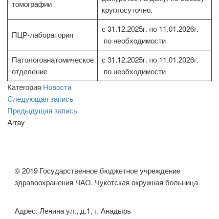
томографии
круглосуточно.
с 31.12.2025г. по 11.01.2026г.
ПЦР-лаборатория
по необходимости
Патологоанатомическое
с 31.12.2025г. по 11.01.2026г.
отделение
по необходимости
Категория
Новости
Навигация
Следующая
Следующая запись
запись
Предыдущая
Предыдущая запись
по
запись
Array
записям
© 2019 Государственное бюджетное учреждение
здравоохранения ЧАО. Чукотская окружная больница
Адрес: Ленина ул., д.1, г. Анадырь