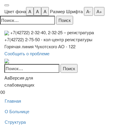
Цвет фона
A
A
A
Размер Шрифта
А-
А+
Найти:
+7(42722) 2-32-40, 2-32-25
– регистратура
+7(42722) 2-75-50 - кол-центр регистратуры
Горячая линия Чукотского АО - 122
Сообщить о проблеме
Найти:
Aa
Версия для
слабовидящих
00
Главная
О Больнице
Структура