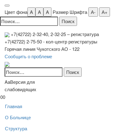
Цвет фона
A
A
A
Размер Шрифта
А-
А+
Найти:
+7(42722) 2-32-40, 2-32-25
– регистратура
+7(42722) 2-75-50 - кол-центр регистратуры
Горячая линия Чукотского АО - 122
Сообщить о проблеме
Найти:
Aa
Версия для
слабовидящих
00
Главная
О Больнице
Структура