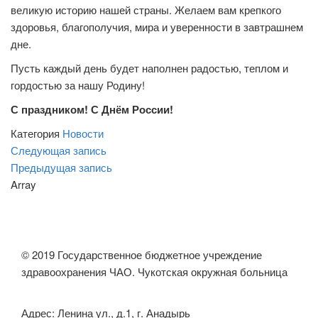
великую историю нашей страны. Желаем вам крепкого
здоровья, благополучия, мира и уверенности в завтрашнем
дне.
Пусть каждый день будет наполнен радостью, теплом и
гордостью за нашу Родину!
С праздником! С Днём России!
Категория
Новости
Навигация
Следующая
Следующая запись
запись
Предыдущая
Предыдущая запись
по
запись
Array
записям
© 2019 Государственное бюджетное учреждение
здравоохранения ЧАО. Чукотская окружная больница
Адрес: Ленина ул., д.1, г. Анадырь