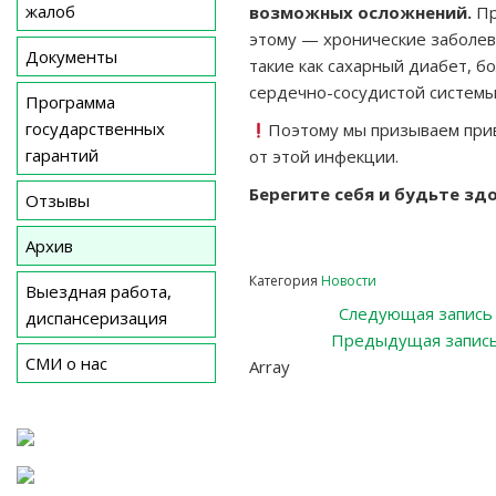
жалоб
возможных осложнений.
П
этому — хронические заболев
Документы
такие как сахарный диабет, б
сердечно-сосудистой системы
Программа
государственных
Поэтому мы призываем при
гарантий
от этой инфекции.
Берегите себя и будьте зд
Отзывы
Архив
Категория
Новости
Выездная работа,
Навигация
Следующая запись
диспансеризация
Предыдущая запис
по
СМИ о нас
Array
записям