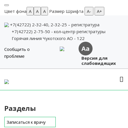
Цвет фона
A
A
A
Размер Шрифта
А-
А+
+7(42722) 2-32-40, 2-32-25
– регистратура
+7(42722) 2-75-50 - кол-центр регистратуры
Горячая линия Чукотского АО - 122
Aa
Сообщить о
проблеме
Версия для
слабовидящих
Skip
to
content
Разделы
Записаться к врачу