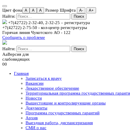
Цвет фона
Размер Шрифта
A
A
A
А-
А+
Найти:
+7(42722) 2-32-40, 2-32-25
– регистратура
+7(42722) 2-75-50 - кол-центр регистратуры
Горячая линия Чукотского АО - 122
Сообщить о проблеме
Найти:
Aa
Версия для
слабовидящих
00
Главная
Записаться к врачу
Вакансии
Лекарственное обеспечение
Территориальная программа государственных гарант
Новости
Вышестоящие и контролирующие органы
Документы
Программа государственных гарантий
Архив
Выездная работа, диспансеризация
СМИ о нас