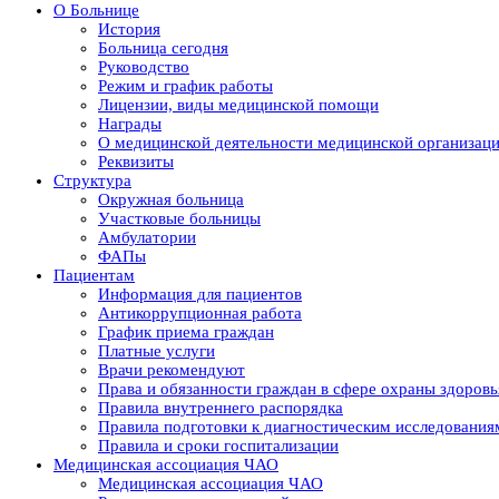
О Больнице
История
Больница сегодня
Руководство
Режим и график работы
Лицензии, виды медицинской помощи
Награды
О медицинской деятельности медицинской организац
Реквизиты
Структура
Окружная больница
Участковые больницы
Амбулатории
ФАПы
Пациентам
Информация для пациентов
Антикоррупционная работа
График приема граждан
Платные услуги
Врачи рекомендуют
Права и обязанности граждан в сфере охраны здоровь
Правила внутреннего распорядка
Правила подготовки к диагностическим исследования
Правила и сроки госпитализации
Медицинская ассоциация ЧАО
Медицинская ассоциация ЧАО