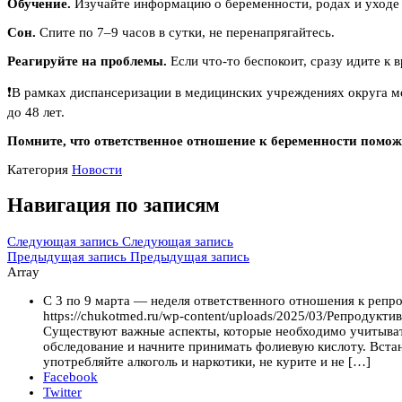
Обучение.
Изучайте информацию о беременности, родах и уходе 
Сон.
Спите по 7–9 часов в сутки, не перенапрягайтесь.
Реагируйте на проблемы.
Если что-то беспокоит, сразу идите к в
❗️В рамках диспансеризации в медицинских учреждениях округа 
до 48 лет.
Помните, что ответственное отношение к беременности помож
Категория
Новости
Навигация по записям
Следующая запись
Следующая запись
Предыдущая запись
Предыдущая запись
Array
С 3 по 9 марта — неделя ответственного отношения к реп
https://chukotmed.ru/wp-content/uploads/2025/03/Репродукти
Существуют важные аспекты, которые необходимо учитывать
обследование и начните принимать фолиевую кислоту. Встан
употребляйте алкоголь и наркотики, не курите и не […]
Facebook
Twitter