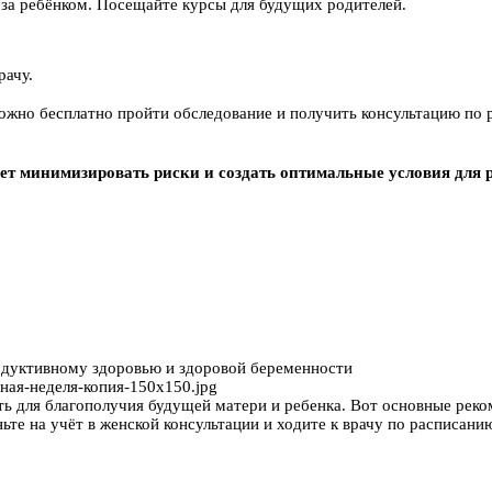
за ребёнком. Посещайте курсы для будущих родителей.
рачу.
можно бесплатно пройти обследование и получить консультацию по
ет минимизировать риски и создать оптимальные условия для р
родуктивному здоровью и здоровой беременности
вная-неделя-копия-150x150.jpg
 для благополучия будущей матери и ребенка. Вот основные реком
ьте на учёт в женской консультации и ходите к врачу по расписан