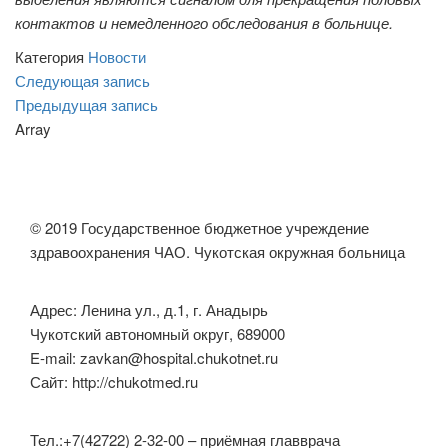
контактов и немедленного обследования в больнице.
Категория
Новости
Навигация
Следующая
Следующая запись
запись
Предыдущая
Предыдущая запись
по
запись
Array
записям
© 2019 Государственное бюджетное учреждение
здравоохранения ЧАО. Чукотская окружная больница
Адрес: Ленина ул., д.1, г. Анадырь
Чукотский автономный округ, 689000
E-mail: zavkan@hospital.chukotnet.ru
Сайт: http://chukotmed.ru
Тел.:+7(42722) 2-32-00 – приёмная главврача