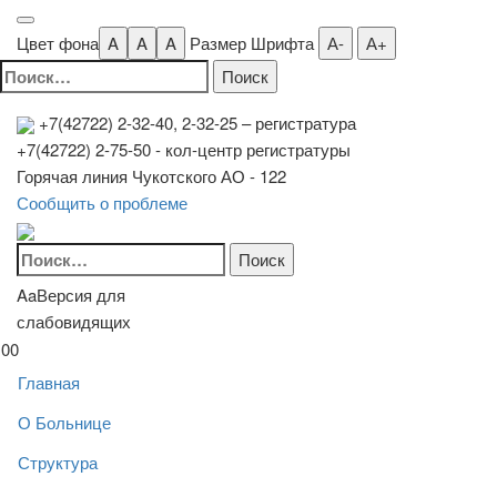
Цвет фона
A
A
A
Размер Шрифта
А-
А+
Найти:
+7(42722) 2-32-40, 2-32-25
– регистратура
+7(42722) 2-75-50 - кол-центр регистратуры
Горячая линия Чукотского АО - 122
Сообщить о проблеме
Найти:
Aa
Версия для
слабовидящих
00
Главная
О Больнице
Структура