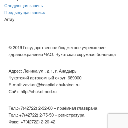
Навигация
Следующая
Следующая запись
запись
Предыдущая
Предыдущая запись
по
запись
Array
записям
© 2019 Государственное бюджетное учреждение
здравоохранения ЧАО. Чукотская окружная больница
Адрес: Ленина ул., д.1, г. Анадырь
Чукотский автономный округ, 689000
E-mail: zavkan@hospital.chukotnet.ru
Сайт: http://chukotmed.ru
Тел.:+7(42722) 2-32-00 – приёмная главврача
Тел.: +7(42722) 2-75-50 – регистратура
Факс: +7(42722) 2-20-42