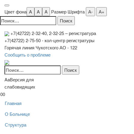
Цвет фона
A
A
A
Размер Шрифта
А-
А+
Найти:
+7(42722) 2-32-40, 2-32-25
– регистратура
+7(42722) 2-75-50 - кол-центр регистратуры
Горячая линия Чукотского АО - 122
Сообщить о проблеме
Найти:
Aa
Версия для
слабовидящих
00
Главная
О Больнице
Структура