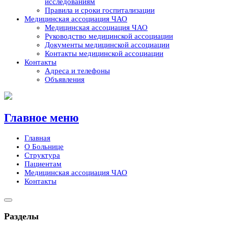
исследованиям
Правила и сроки госпитализации
Медицинская ассоциация ЧАО
Медицинская ассоциация ЧАО
Руководство медицинской ассоциации
Документы медицинской ассоциации
Контакты медицинской ассоциации
Контакты
Адреса и телефоны
Объявления
Skip
to
content
Главное меню
Главная
О Больнице
Структура
Пациентам
Медицинская ассоциация ЧАО
Контакты
Разделы