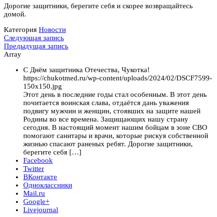
Дорогие защитники, берегите себя и скорее возвращайтесь
домой.
Категория
Новости
Навигация
Следующая
Следующая запись
запись
Предыдущая
Предыдущая запись
по
запись
Array
записям
С Днём защитника Отечества, Чукотка!
https://chukotmed.ru/wp-content/uploads/2024/02/DSCF7599-
150x150.jpg
Этот день в последние годы стал особенным. В этот день
почитается воинская слава, отдаётся дань уважения
подвигу мужчин и женщин, стоявших на защите нашей
Родины во все времена. Защищающих нашу страну
сегодня. В настоящий момент нашим бойцам в зоне СВО
помогают санитары и врачи, которые рискуя собственной
жизнью спасают раненых ребят. Дорогие защитники,
берегите себя […]
Facebook
Twitter
ВКонтакте
Одноклассники
Mail.ru
Google+
Livejournal