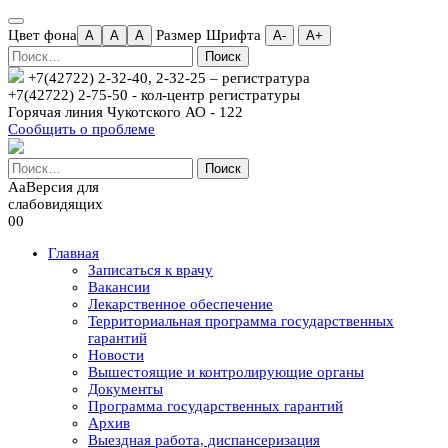
Цвет фона
Размер Шрифта
A
A
A
А-
А+
Найти:
+7(42722) 2-32-40, 2-32-25
– регистратура
+7(42722) 2-75-50 - кол-центр регистратуры
Горячая линия Чукотского АО - 122
Сообщить о проблеме
Найти:
Aa
Версия для
слабовидящих
00
Главная
Записаться к врачу
Вакансии
Лекарственное обеспечение
Территориальная программа государственных
гарантий
Новости
Вышестоящие и контролирующие органы
Документы
Программа государственных гарантий
Архив
Выездная работа, диспансеризация