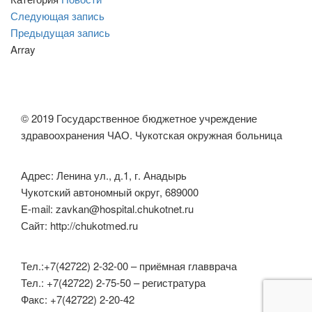
Навигация
Следующая
Следующая запись
запись
Предыдущая
Предыдущая запись
по
запись
Array
записям
© 2019 Государственное бюджетное учреждение
здравоохранения ЧАО. Чукотская окружная больница
Адрес: Ленина ул., д.1, г. Анадырь
Чукотский автономный округ, 689000
E-mail: zavkan@hospital.chukotnet.ru
Сайт: http://chukotmed.ru
Тел.:+7(42722) 2-32-00 – приёмная главврача
Тел.: +7(42722) 2-75-50 – регистратура
Факс: +7(42722) 2-20-42