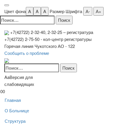
Цвет фона
A
A
A
Размер Шрифта
А-
А+
Найти:
+7(42722) 2-32-40, 2-32-25
– регистратура
+7(42722) 2-75-50 - кол-центр регистратуры
Горячая линия Чукотского АО - 122
Сообщить о проблеме
Найти:
Aa
Версия для
слабовидящих
00
Главная
О Больнице
Структура