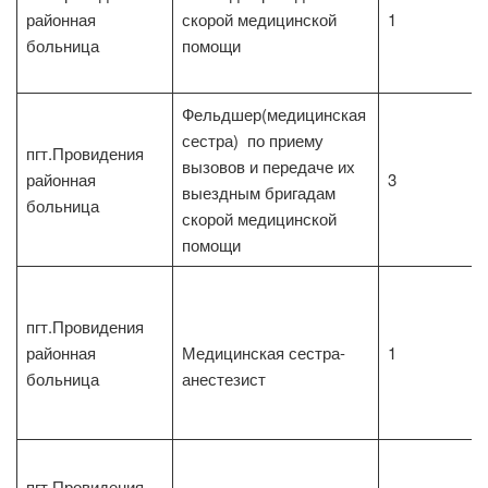
районная
скорой медицинской
1
больница
помощи
Фельдшер(медицинская
сестра) по приему
пгт.Провидения
вызовов и передаче их
районная
3
выездным бригадам
больница
скорой медицинской
помощи
пгт.Провидения
районная
Медицинская сестра-
1
больница
анестезист
пгт.Провидения