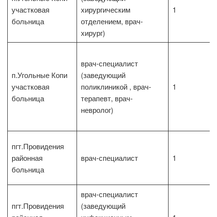
участковая
хирургическим
1
больница
отделением, врач-
хирург)
врач-специалист
п.Угольные Копи
(заведующий
участковая
поликлиникой , врач-
1
больница
терапевт, врач-
невролог)
пгт.Провидения
районная
врач-специалист
1
больница
врач-специалист
пгт.Провидения
(заведующий