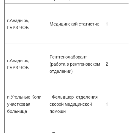
г.Анадырь,
Медицинский статистик
1
ГБУЗ ЧОБ
Рентгенолаборант
г.Анадырь,
(работа в рентгеновском
2
ГБУЗ ЧОБ
отделении)
п.Угольные Копи
Фельдшер отделения
участковая
скорой медицинской
1
больница
помощи