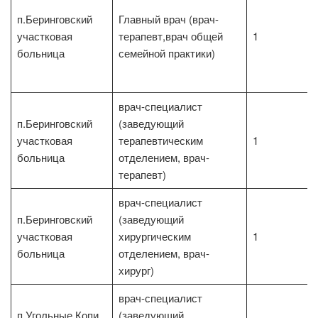
п.Беринговский
Главный врач (врач-
участковая
терапевт,врач общей
1
больница
семейной практики)
врач-специалист
п.Беринговский
(заведующий
участковая
терапевтическим
1
больница
отделением, врач-
терапевт)
врач-специалист
п.Беринговский
(заведующий
участковая
хирургическим
1
больница
отделением, врач-
хирург)
врач-специалист
п.Угольные Копи
(заведующий