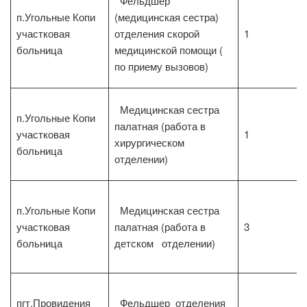
Фельдшер
п.Угольные Копи
(медицинская сестра)
участковая
отделения скорой
1
больница
медицинской помощи (
по приему вызовов)
Медицинская сестра
п.Угольные Копи
палатная (работа в
участковая
1
хирургическом
больница
отделении)
п.Угольные Копи
Медицинская сестра
участковая
палатная (работа в
3
больница
детском отделении)
пгт.Провидения
Фельдшер отделения