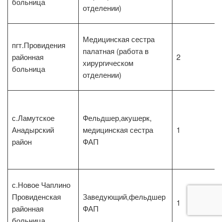
больница
отделении)
Медицинская сестра
пгт.Провидения
палатная (работа в
районная
2
хирургическом
больница
отделении)
с.Ламутское
Фельдшер,акушерк,
Анадырский
медицинская сестра
1
район
ФАП
с.Новое Чаплино
Провиденская
Заведующий,фельдшер
1
районная
ФАП
больница