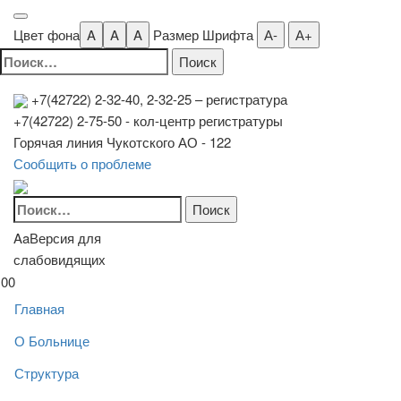
Цвет фона
A
A
A
Размер Шрифта
А-
А+
Найти:
+7(42722) 2-32-40, 2-32-25
– регистратура
+7(42722) 2-75-50 - кол-центр регистратуры
Горячая линия Чукотского АО - 122
Сообщить о проблеме
Найти:
Aa
Версия для
слабовидящих
00
Главная
О Больнице
Структура