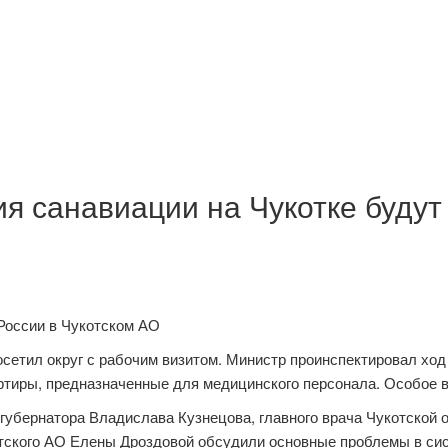
ия санавиации на Чукотке будут
России в Чукотском АО
етил округ с рабочим визитом. Министр проинспектировал ход 
ртиры, предназначенные для медицинского персонала. Особое 
о губернатора Владислава Кузнецова, главного врача Чукотской
тского АО Елены Дроздовой обсудили основные проблемы в сис