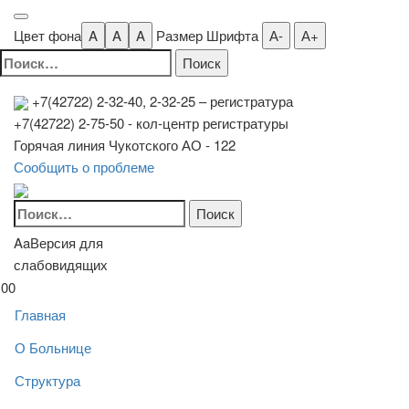
Цвет фона
A
A
A
Размер Шрифта
А-
А+
Найти:
+7(42722) 2-32-40, 2-32-25
– регистратура
+7(42722) 2-75-50 - кол-центр регистратуры
Горячая линия Чукотского АО - 122
Сообщить о проблеме
Найти:
Aa
Версия для
слабовидящих
00
Главная
О Больнице
Структура