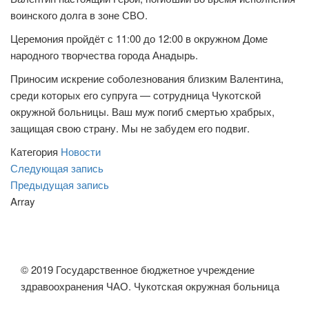
воинского долга в зоне СВО.
Церемония пройдёт с 11:00 до 12:00 в окружном Доме
народного творчества города Анадырь.
Приносим искрение соболезнования близким Валентина,
среди которых его супруга — сотрудница Чукотской
окружной больницы. Ваш муж погиб смертью храбрых,
защищая свою страну. Мы не забудем его подвиг.
Категория
Новости
Навигация
Следующая
Следующая запись
запись
Предыдущая
Предыдущая запись
по
запись
Array
записям
© 2019 Государственное бюджетное учреждение
здравоохранения ЧАО. Чукотская окружная больница