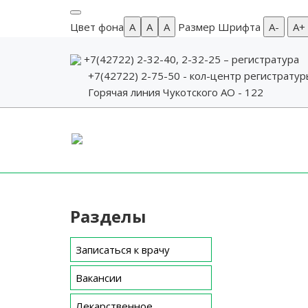
Цвет фона
A
A
A
Размер Шрифта
А-
А+
+7(42722) 2-32-40, 2-32-25
– регистратура
+7(42722) 2-75-50 - кол-центр регистрату
Горячая линия Чукотского АО - 122
Skip
to
content
Разделы
Записаться к врачу
Вакансии
Лекарственное