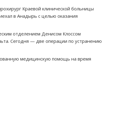
рохирург Краевой клинической больницы
иехал в Анадырь с целью оказания
ческим отделением Денисом Клоссом
льта. Сегодня — две операции по устранению
рованную медицинскую помощь на время
дующая
сь
дыдущая
ись