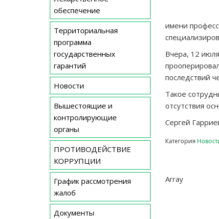
обеспечение
имени професс
Территориальная
специализиров
программа
государственных
Вчера, 12 июл
гарантий
прооперировал
последствий ч
Новости
Такое сотрудн
Вышестоящие и
отсутствия осн
контролирующие
Сергей Гарриев
органы
Категория
Новост
ПРОТИВОДЕЙСТВИЕ
Навиг
КОРРУПЦИИ
по
Array
График рассмотрения
запис
жалоб
Документы