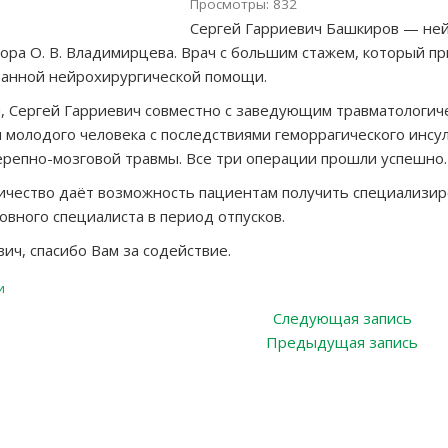
Просмотры: 832
Сергей Гарриевич Башкиров — ней
ора О. В. Владимирцева. Врач с большим стажем, который пр
анной нейрохирургической помощи.
я, Сергей Гарриевич совместно с заведующим травматологи
 молодого человека с последствиями геморрагического инсу
ерепно-мозговой травмы. Все три операции прошли успешно.
ичество даёт возможность пациентам получить специализи
овного специалиста в период отпусков.
ич, спасибо Вам за содействие.
и
ация
Сле
Следующая запись
запи
Пре
Предыдущая запись
зап
ям