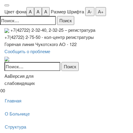
Цвет фона
A
A
A
Размер Шрифта
А-
А+
Найти:
+7(42722) 2-32-40, 2-32-25
– регистратура
+7(42722) 2-75-50 - кол-центр регистратуры
Горячая линия Чукотского АО - 122
Сообщить о проблеме
Найти:
Aa
Версия для
слабовидящих
00
Главная
О Больнице
Структура