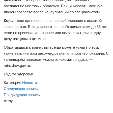
воспаление мозговых оболочек. Вакцинировать можно в
любом возрасте после консультации со специалистом.
Корь
– еще одно очень опасное заболевание с высокой
заразностью. Вакцинироваться необходимо всем до 55 лет,
если не прививались раннее или получили только одну
дозу вакцины в детстве.
Обратившись к врачу, вы всегда можете узнать о том,
какие вакцины вам рекомендованы или противопоказаны. С
календарём прививок можно ознакомится здесь —
minzdrav.gov.ru.
Будьте здоровы!
Категория
Новости
Навигация
Следующая
Следующая запись
запись
Предыдущая
Предыдущая запись
по
запись
Array
записям