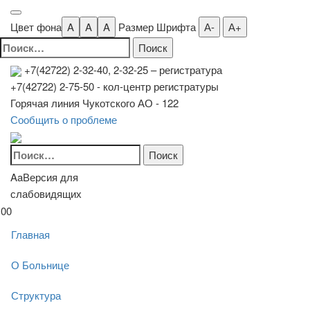
Цвет фона
A
A
A
Размер Шрифта
А-
А+
Найти:
+7(42722) 2-32-40, 2-32-25
– регистратура
+7(42722) 2-75-50 - кол-центр регистратуры
Горячая линия Чукотского АО - 122
Сообщить о проблеме
Найти:
Aa
Версия для
слабовидящих
00
Главная
О Больнице
Структура