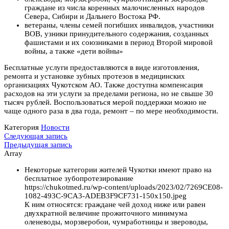
граждане из числа коренных малочисленных народов
Севера, Сибири и Дальнего Востока РФ.
ветераны, члены семей погибших инвалидов, участники
ВОВ, узники принудительного содержания, созданных
фашистами и их союзниками в период Второй мировой
войны, а также «дети войны»
Бесплатные услуги предоставляются в виде изготовления,
ремонта и установке зубных протезов в медицинских
организациях Чукотском АО. Также доступна компенсация
расходов на эти услуги за пределами региона, но не свыше 30
тысяч рублей. Воспользоваться мерой поддержки можно не
чаще одного раза в два года, ремонт – по мере необходимости.
Категория
Новости
Навигация
Следующая
Следующая запись
запись
Предыдущая
Предыдущая запись
по
запись
Array
записям
Некоторые категории жителей Чукотки имеют право на
бесплатное зубопротезирование
https://chukotmed.ru/wp-content/uploads/2023/02/7269CE08-
1082-493C-9CA3-ADEB3F9CF731-150x150.jpeg
К ним относятся: граждане чей доход ниже или равен
двухкратной величине прожиточного минимума
оленеводы, морзверобои, чумработницы и звероводы,