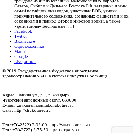
граждане из числа коренных малочисленных народов
Севера, Сибири и Дальнего Востока РФ. ветераны, члены
семей погибших инвалидов, участники ВОВ, узники
принудительного содержания, созданных фашистами и их
союзниками в период Второй мировой войны, а также
«дети войны» Бесплатные […]
Facebook
Twitter
ВКонтакте
Одноклассники
Mail.ru
Google+
Livejournal
© 2019 Государственное бюджетное учреждение
здравоохранения ЧАО. Чукотская окружная больница
Адрес: Ленина ул., д.1, г. Анадырь
Чукотский автономный округ, 689000
E-mail: zavkan@hospital.chukotnet.ru
Сайт: http://chukotmed.ru
Тел.:+7(42722) 2-32-00 – приёмная главврача
Тел.: +7(42722) 2-75-50 – регистратура