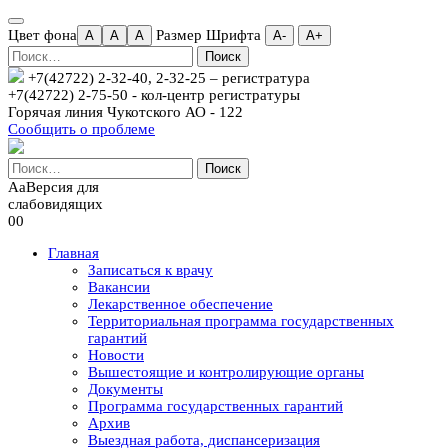
Цвет фона
Размер Шрифта
A
A
A
А-
А+
Найти:
+7(42722) 2-32-40, 2-32-25
– регистратура
+7(42722) 2-75-50 - кол-центр регистратуры
Горячая линия Чукотского АО - 122
Сообщить о проблеме
Найти:
Aa
Версия для
слабовидящих
00
Главная
Записаться к врачу
Вакансии
Лекарственное обеспечение
Территориальная программа государственных
гарантий
Новости
Вышестоящие и контролирующие органы
Документы
Программа государственных гарантий
Архив
Выездная работа, диспансеризация