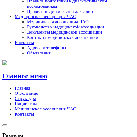
Правила подготовки к диагностическим
исследованиям
Правила и сроки госпитализации
Медицинская ассоциация ЧАО
Медицинская ассоциация ЧАО
Руководство медицинской ассоциации
Документы медицинской ассоциации
Контакты медицинской ассоциации
Контакты
Адреса и телефоны
Объявления
Skip
to
content
Главное меню
Главная
О Больнице
Структура
Пациентам
Медицинская ассоциация ЧАО
Контакты
Разделы