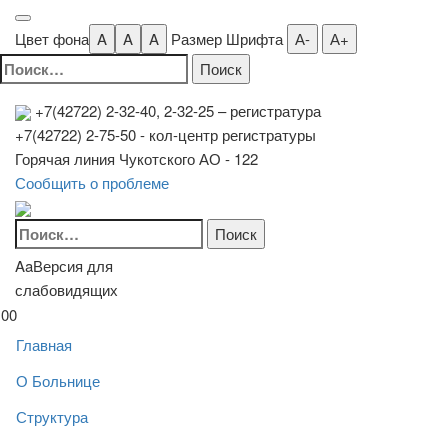
Цвет фона
A
A
A
Размер Шрифта
А-
А+
Найти:
+7(42722) 2-32-40, 2-32-25
– регистратура
+7(42722) 2-75-50 - кол-центр регистратуры
Горячая линия Чукотского АО - 122
Сообщить о проблеме
Найти:
Aa
Версия для
слабовидящих
00
Главная
О Больнице
Структура