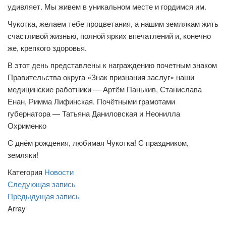
удивляет. Мы живем в уникальном месте и гордимся им.
Чукотка, желаем тебе процветания, а нашим землякам жить
счастливой жизнью, полной ярких впечатлений и, конечно
же, крепкого здоровья.
В этот день представлены к награждению почетным знаком
Правительства округа «Знак признания заслуг» наши
медицинские работники — Артём Панькив, Станислава
Енан, Римма Лифинская. Почётными грамотами
губернатора — Татьяна Даниловская и Неонилла
Охрименко
С днём рождения, любимая Чукотка! С праздником,
земляки!
Категория
Новости
Навигация
Следующая
Следующая запись
запись
Предыдущая
Предыдущая запись
по
запись
Array
записям