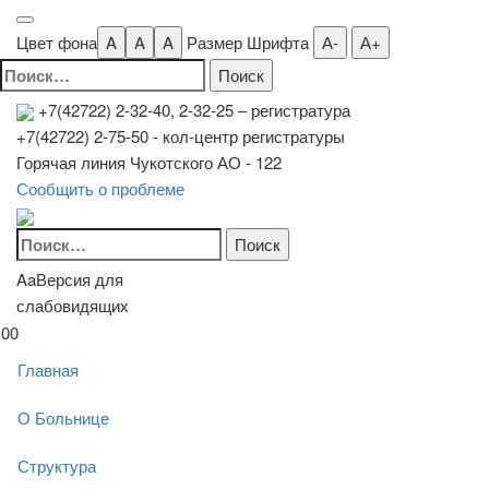
Цвет фона
A
A
A
Размер Шрифта
А-
А+
Найти:
+7(42722) 2-32-40, 2-32-25
– регистратура
+7(42722) 2-75-50 - кол-центр регистратуры
Горячая линия Чукотского АО - 122
Сообщить о проблеме
Найти:
Aa
Версия для
слабовидящих
00
Главная
О Больнице
Структура