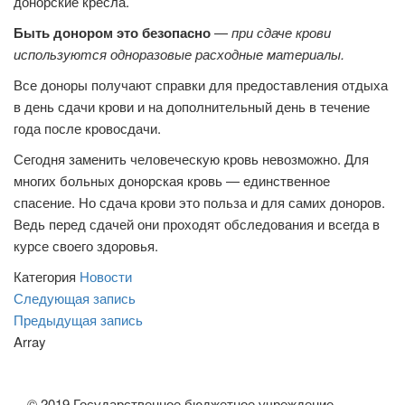
донорские кресла.
Быть донором это безопасно
—
при сдаче крови
используются одноразовые расходные материалы.
Все доноры получают справки для предоставления отдыха
в день сдачи крови и на дополнительный день в течение
года после кровосдачи.
Сегодня заменить человеческую кровь невозможно. Для
многих больных донорская кровь — единственное
спасение. Но сдача крови это польза и для самих доноров.
Ведь перед сдачей они проходят обследования и всегда в
курсе своего здоровья.
Категория
Новости
Навигация
Следующая
Следующая запись
запись
Предыдущая
Предыдущая запись
по
запись
Array
записям
© 2019 Государственное бюджетное учреждение