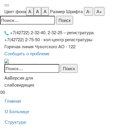
Цвет фона
A
A
A
Размер Шрифта
А-
А+
Найти:
+7(42722) 2-32-40, 2-32-25
– регистратура
+7(42722) 2-75-50 - кол-центр регистратуры
Горячая линия Чукотского АО - 122
Сообщить о проблеме
Найти:
Aa
Версия для
слабовидящих
00
Главная
О Больнице
Структура