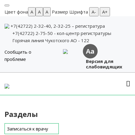
Цвет фона
A
A
A
Размер Шрифта
А-
А+
+7(42722) 2-32-40, 2-32-25
– регистратура
+7(42722) 2-75-50 - кол-центр регистратуры
Горячая линия Чукотского АО - 122
Aa
Сообщить о
проблеме
Версия для
слабовидящих
Skip
to
content
Разделы
Записаться к врачу