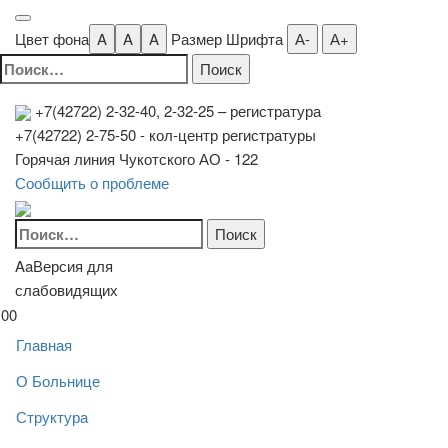
Цвет фона
A
A
A
Размер Шрифта
А-
А+
Найти:
+7(42722) 2-32-40, 2-32-25
– регистратура
+7(42722) 2-75-50 - кол-центр регистратуры
Горячая линия Чукотского АО - 122
Сообщить о проблеме
Найти:
Aa
Версия для
слабовидящих
00
Главная
О Больнице
Структура