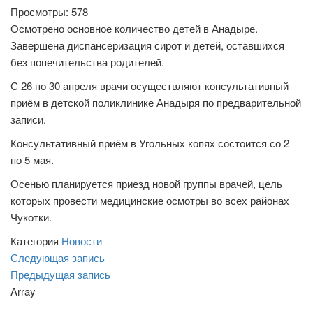
Просмотры: 578
Осмотрено основное количество детей в Анадыре.
Завершена диспансеризация сирот и детей, оставшихся
без попечительства родителей.
С 26 по 30 апреля врачи осуществляют консультативный
приём в детской поликлинике Анадыря по предварительной
записи.
Консультативный приём в Угольных копях состоится со 2
по 5 мая.
Осенью планируется приезд новой группы врачей, цель
которых провести медицинские осмотры во всех районах
Чукотки.
Категория
Новости
Навигация
Следующая
Следующая запись
запись
Предыдущая
Предыдущая запись
по
запись
Array
записям