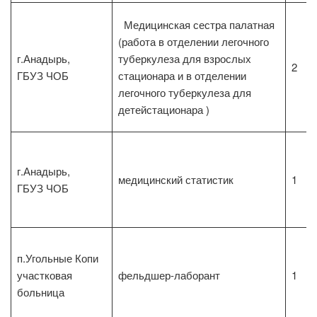
Медицинская сестра палатная
(работа в отделении легочного
г.Анадырь,
туберкулеза для взрослых
2
ГБУЗ ЧОБ
стационара и в отделении
легочного туберкулеза для
детейстационара )
г.Анадырь,
медицинский статистик
1
ГБУЗ ЧОБ
п.Угольные Копи
участковая
фельдшер-лаборант
1
больница