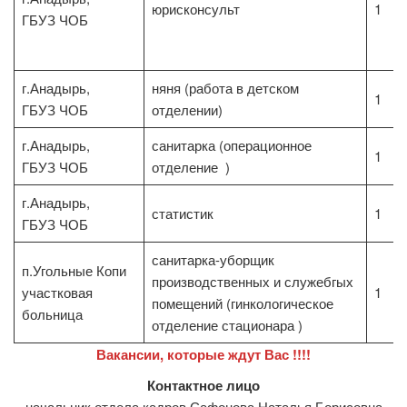
юрисконсульт
1
ГБУЗ ЧОБ
г.Анадырь,
няня (работа в детском
1
ГБУЗ ЧОБ
отделении)
г.Анадырь,
санитарка (операционное
1
ГБУЗ ЧОБ
отделение )
г.Анадырь,
статистик
1
ГБУЗ ЧОБ
санитарка-уборщик
п.Угольные Копи
производственных и служебгых
участковая
1
помещений (гинкологическое
больница
отделение стационара )
Вакансии, которые ждут Вас !!!!
Контактное лицо
начальник отдела кадров Сафонова Наталья Борисовна