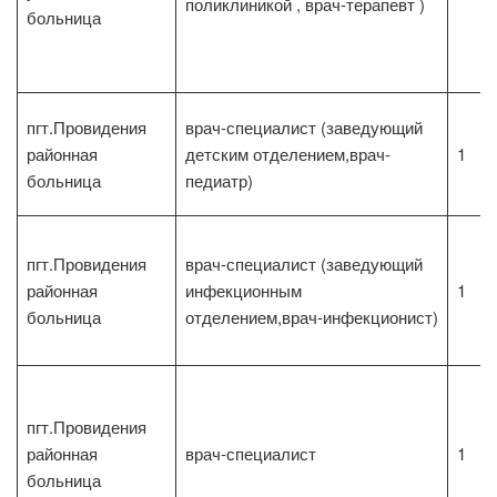
поликлиникой , врач-терапевт )
больница
пгт.Провидения
врач-специалист (заведующий
районная
детским отделением,врач-
1
больница
педиатр)
пгт.Провидения
врач-специалист (заведующий
районная
инфекционным
1
больница
отделением,врач-инфекционист)
пгт.Провидения
районная
врач-специалист
1
больница