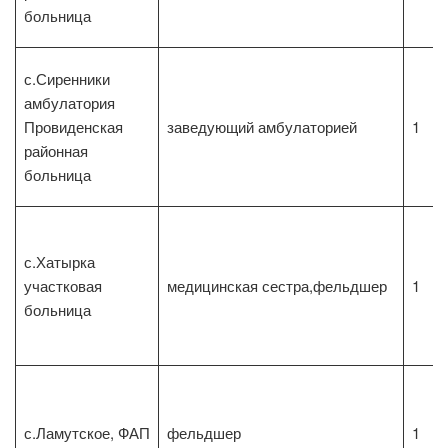
больница
с.Сиренники
амбулатория
Провиденская
заведующий амбулаторией
1
районная
больница
с.Хатырка
участковая
медицинская сестра,фельдшер
1
больница
с.Ламутское, ФАП
фельдшер
1