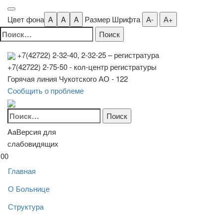
Цвет фона
A
A
A
Размер Шрифта
А-
А+
Найти:
+7(42722) 2-32-40, 2-32-25
– регистратура
+7(42722) 2-75-50 - кол-центр регистратуры
Горячая линия Чукотского АО - 122
Сообщить о проблеме
Найти:
Aa
Версия для
слабовидящих
00
Главная
О Больнице
Структура