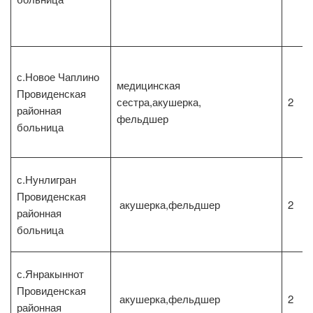
с.Новое Чаплино
медицинская
Провиденская
сестра,акушерка,
2
районная
фельдшер
больница
с.Нунлигран
Провиденская
акушерка,фельдшер
2
районная
больница
с.Янракыннот
Провиденская
акушерка,фельдшер
2
районная