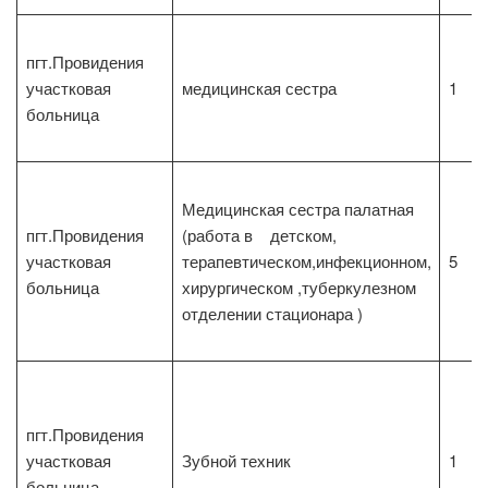
пгт.Провидения
участковая
медицинская сестра
1
больница
Медицинская сестра палатная
пгт.Провидения
(работа в детском,
участковая
терапевтическом,инфекционном,
5
больница
хирургическом ,туберкулезном
отделении стационара )
пгт.Провидения
участковая
Зубной техник
1
больница