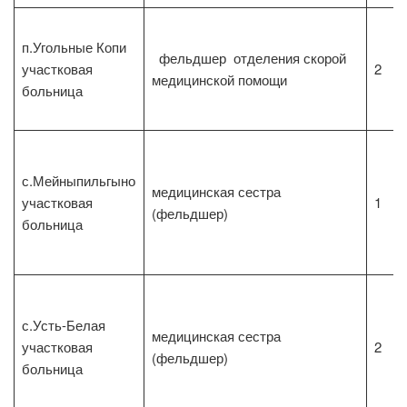
п.Угольные Копи
фельдшер отделения скорой
участковая
2
медицинской помощи
больница
с.Мейныпильгыно
медицинская сестра
участковая
1
(фельдшер)
больница
с.Усть-Белая
медицинская сестра
участковая
2
(фельдшер)
больница