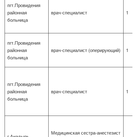
пгт.Провидения
районная
врач-специалист
1
больница
пгт.Провидения
районная
врач-специалист (оперирующий)
1
больница
пгт.Провидения
районная
врач-специалист
1
больница
Медицинская сестра-анестезист
г.Анадырь,