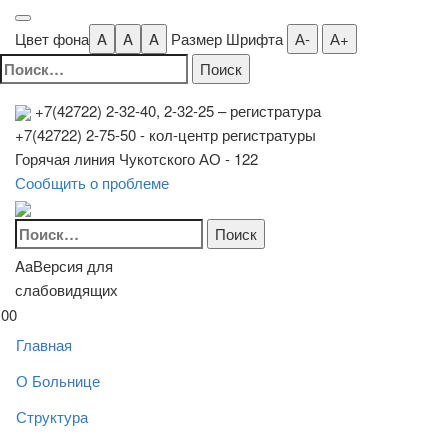
Цвет фона
A
A
A
Размер Шрифта
А-
А+
Найти:
+7(42722) 2-32-40, 2-32-25
– регистратура
+7(42722) 2-75-50 - кол-центр регистратуры
Горячая линия Чукотского АО - 122
Сообщить о проблеме
Найти:
Aa
Версия для
слабовидящих
00
Главная
О Больнице
Структура