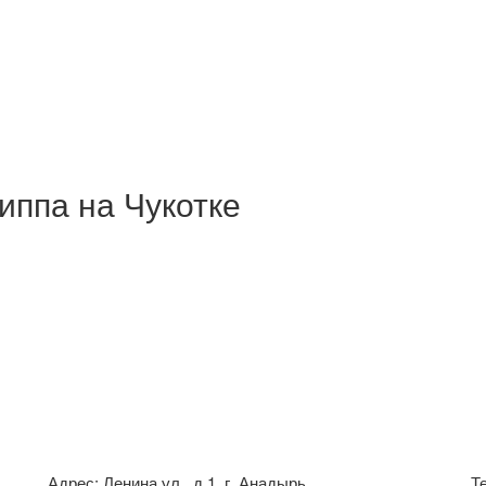
иппа на Чукотке
Адрес: Ленина ул., д.1, г. Анадырь
Т