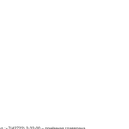
ел.:+7(42722) 2-32-00 – приёмная главврача