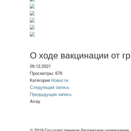
О ходе вакцинации от гр
09.12.2021
Просмотры: 676
Категория
Новости
Навигация
Следующая
Следующая запись
запись
Предыдущая
Предыдущая запись
по
запись
Array
записям
© 2019 Государственное бюджетное учреждение