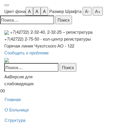
Цвет фона
A
A
A
Размер Шрифта
А-
А+
Найти:
+7(42722) 2-32-40, 2-32-25
– регистратура
+7(42722) 2-75-50 - кол-центр регистратуры
Горячая линия Чукотского АО - 122
Сообщить о проблеме
Найти:
Aa
Версия для
слабовидящих
00
Главная
О Больнице
Структура