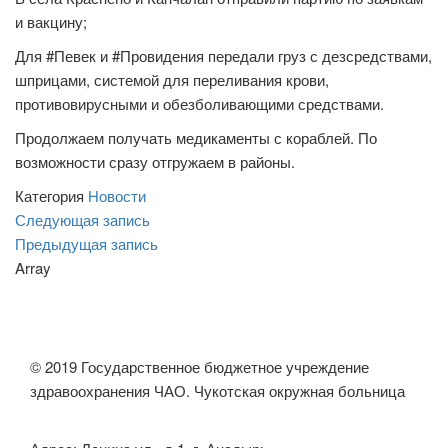
и вакцину;
Для #Певек и #Провидения передали груз с дезсредствами,
шприцами, системой для переливания крови,
противовирусными и обезболивающими средствами.
Продолжаем получать медикаменты с кораблей. По
возможности сразу отгружаем в районы.
Категория
Новости
Навигация
Следующая
Следующая запись
запись
Предыдущая
Предыдущая запись
по
запись
Array
записям
© 2019 Государственное бюджетное учреждение
здравоохранения ЧАО. Чукотская окружная больница