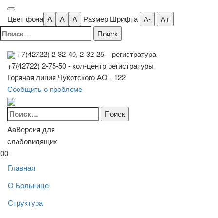
Цвет фона
A
A
A
Размер Шрифта
А-
А+
Найти:
+7(42722) 2-32-40, 2-32-25
– регистратура
+7(42722) 2-75-50 - кол-центр регистратуры
Горячая линия Чукотского АО - 122
Сообщить о проблеме
Найти:
Aa
Версия для
слабовидящих
00
Главная
О Больнице
Структура