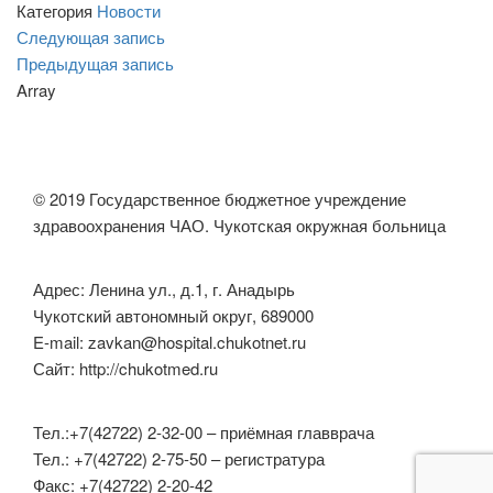
Категория
Новости
Навигация
Следующая
Следующая запись
запись
Предыдущая
Предыдущая запись
по
запись
Array
записям
© 2019 Государственное бюджетное учреждение
здравоохранения ЧАО. Чукотская окружная больница
Адрес: Ленина ул., д.1, г. Анадырь
Чукотский автономный округ, 689000
E-mail: zavkan@hospital.chukotnet.ru
Сайт: http://chukotmed.ru
Тел.:+7(42722) 2-32-00 – приёмная главврача
Тел.: +7(42722) 2-75-50 – регистратура
Факс: +7(42722) 2-20-42