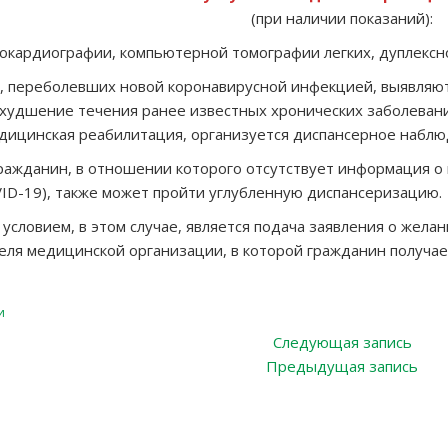
(при наличии показаний):
окардиографии, компьютерной томографии легких, дуплексно
н, переболевших новой коронавирусной инфекцией, выявля
ухудшение течения ранее известных хронических заболеваний
дицинская реабилитация, организуется диспансерное наблю
ражданин, в отношении которого отсутствует информация о
ID-19), также может пройти углубленную диспансеризацию.
условием, в этом случае, является подача заявления о жел
еля медицинской организации, в которой гражданин получа
и
ация
Сле
Следующая запись
запи
Пре
Предыдущая запись
зап
ям