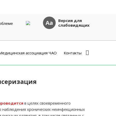
Версия для
Aa
облеме
слабовидящих
Медицинская ассоциация ЧАО
Контакты
нсеризация
проводится
в целях своевременного
го наблюдения хронических неинфекционных
 риска их развития, в том числе связанных с