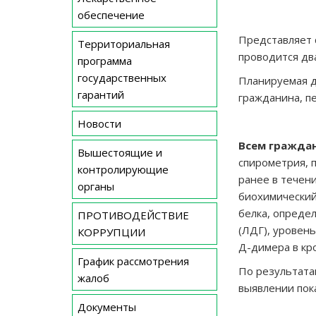
обеспечение
Представляет 
Территориальная
проводится два
программа
государственных
Планируемая д
гарантий
гражданина, п
Новости
Всем гражда
Вышестоящие и
спирометрия, 
контролирующие
ранее в течен
органы
биохимический
белка, опреде
ПРОТИВОДЕЙСТВИЕ
(ЛДГ), уровен
КОРРУПЦИИ
Д-димера в кр
График рассмотрения
По результата
жалоб
выявлении пок
Документы