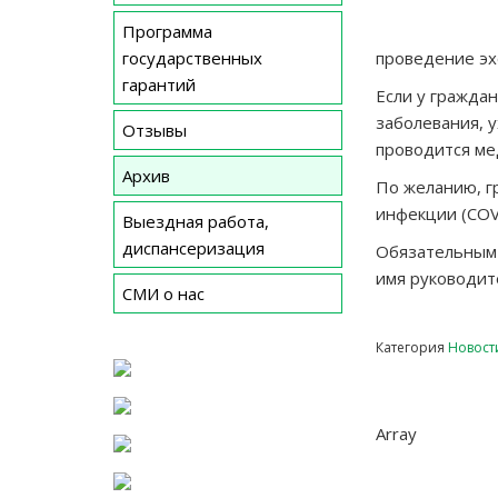
Программа
государственных
проведение эх
гарантий
Если у гражда
заболевания, 
Отзывы
проводится ме
Архив
По желанию, г
инфекции (COV
Выездная работа,
диспансеризация
Обязательным 
имя руководит
СМИ о нас
Категория
Новост
Навиг
по
Array
запис