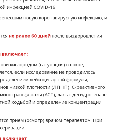
ой инфекцией COVID-19.
еренесшим новую коронавирусную инфекцию, и
ется
не ранее 60 дней
после выздоровления
и включает:
ови кислородом (сатурация) в покое,
яется, если исследование не проводилось
 определением лейкоцитарной формулы,
инов низкой плотности (ЛПНП), С-реактивного
аминотрансферазы (АСТ), лактатдегидрогеназы
нутной ходьбой и определение концентрации
тся прием (осмотр) врачом-терапевтом. При
нсеризации.
и включает