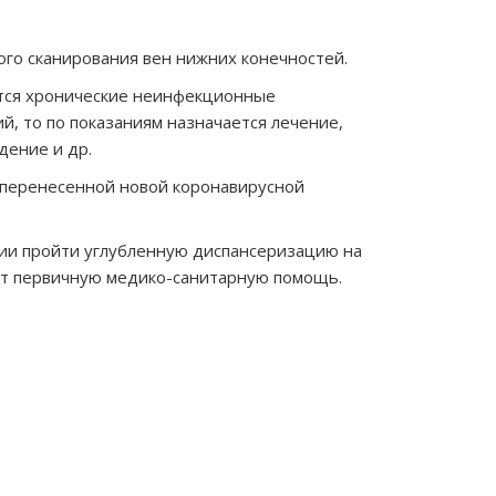
го сканирования вен нижних конечностей.
ются хронические неинфекционные
, то по показаниям назначается лечение,
дение и др.
 перенесенной новой коронавирусной
ании пройти углубленную диспансеризацию на
ет первичную медико-санитарную помощь.
дующая
сь
дыдущая
ись