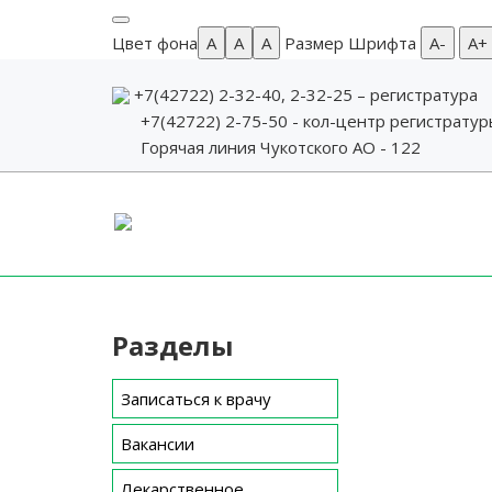
Цвет фона
A
A
A
Размер Шрифта
А-
А+
+7(42722) 2-32-40, 2-32-25
– регистратура
+7(42722) 2-75-50 - кол-центр регистрату
Горячая линия Чукотского АО - 122
Skip
to
content
Разделы
Записаться к врачу
Вакансии
Лекарственное