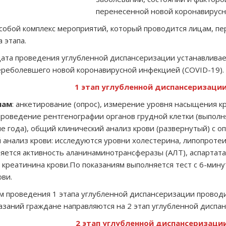
перенесенной новой коронавирусн
собой комплекс мероприятий, который проводится лицам, п
 этапа.
ата проведения углубленной диспансеризации устанавлива
ереболевшего новой коронавирусной инфекцией (COVID-19).
1 этап углубленной диспансеризаци
нам
: анкетирование (опрос), измерение уровня насыщения кр
проведение рентгенографии органов грудной клетки (выполн
ие года), общий клинический анализ крови (развернутый) с
 анализ крови: исследуются уровни холестерина, липопроте
ляется активность аланинаминотрансферазы (АЛТ), аспартат
ь креатинина крови.По показаниям выполняется тест с 6-ми
ови.
м проведения 1 этапа углубленной диспансеризации проводи
азаний граждане направляются на 2 этап углубленной диспа
2 этап углубленной диспансеризаци