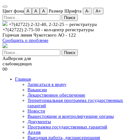
Цвет фона
Размер Шрифта
A
A
A
А-
А+
Найти:
+7(42722) 2-32-40, 2-32-25
– регистратура
+7(42722) 2-75-50 - кол-центр регистратуры
Горячая линия Чукотского АО - 122
Сообщить о проблеме
Найти:
Aa
Версия для
слабовидящих
00
Главная
Записаться к врачу
Вакансии
Лекарственное обеспечение
Территориальная программа государственных
гарантий
Новости
Вышестоящие и контролирующие органы
Документы
Программа государственных гарантий
Архив
Выездная работа, диспансеризация