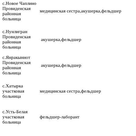
с.Новое Чаплино
Провиденская
медицинская сестра,акушерка,фельдшер
районная
больница
с.Нунлигран
Провиденская
акушерка,фельдшер
районная
больница
с.Янракыннот
Провиденская
акушерка,фельдшер
районная
больница
с.Хатырка
участковая
медицинская сестра,фельдшер
больница
с.Усть-Белая
участковая
фельдшер-лаборант
больница