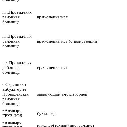
пгт.Провидения
районная
врач-специалист
больница
пгт.Провидения
районная
врач-специалист (оперирующий)
больница
пгт.Провидения
районная
врач-специалист
больница
с.Сиренники
амбулатория
Провиденская
заведующий амбулаторией
районная
больница
г.Анадырь,
бухгалтер
ГБУЗ ЧОБ
г.Анадырь,
инженер(техник) программист