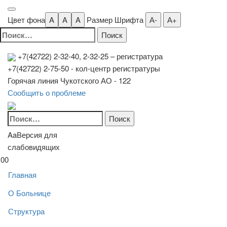
Цвет фона
A
A
A
Размер Шрифта
А-
А+
Найти:
+7(42722) 2-32-40, 2-32-25
– регистратура
+7(42722) 2-75-50 - кол-центр регистратуры
Горячая линия Чукотского АО - 122
Сообщить о проблеме
Найти:
Aa
Версия для
слабовидящих
00
Главная
О Больнице
Структура