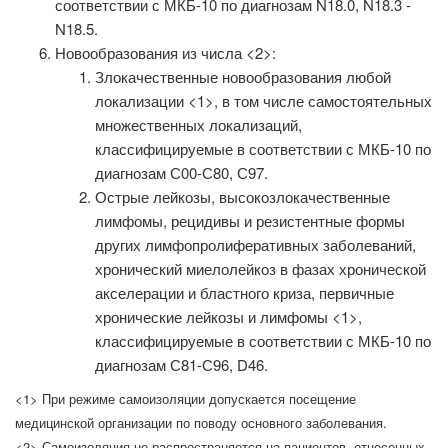
соответствии с МКБ-10 по диагнозам N18.0, N18.3 -
N18.5.
Новообразования из числа <2>:
Злокачественные новообразования любой
локализации <1>, в том числе самостоятельных
множественных локализаций,
классифицируемые в соответствии с МКБ-10 по
диагнозам С00-С80, С97.
Острые лейкозы, высокозлокачественные
лимфомы, рецидивы и резистентные формы
других лимфопролиферативных заболеваний,
хронический миелолейкоз в фазах хронической
акселерации и бластного криза, первичные
хронические лейкозы и лимфомы <1>,
классифицируемые в соответствии с МКБ-10 по
диагнозам С81-С96, D46.
<1> При режиме самоизоляции допускается посещение
медицинской организации по поводу основного заболевания.
<2> Самоизоляция не распространяется на пациентов, отнесенных