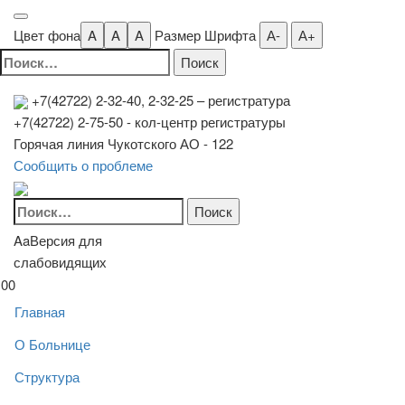
Цвет фона
A
A
A
Размер Шрифта
А-
А+
Найти:
+7(42722) 2-32-40, 2-32-25
– регистратура
+7(42722) 2-75-50 - кол-центр регистратуры
Горячая линия Чукотского АО - 122
Сообщить о проблеме
Найти:
Aa
Версия для
слабовидящих
00
Главная
О Больнице
Структура