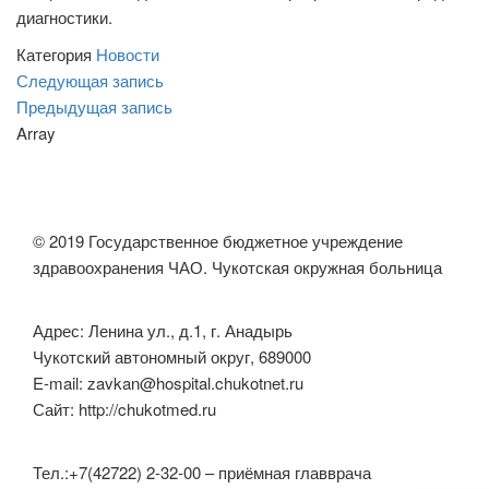
диагностики.
Категория
Новости
Навигация
Следующая
Следующая запись
запись
Предыдущая
Предыдущая запись
по
запись
Array
записям
© 2019 Государственное бюджетное учреждение
здравоохранения ЧАО. Чукотская окружная больница
Адрес: Ленина ул., д.1, г. Анадырь
Чукотский автономный округ, 689000
E-mail: zavkan@hospital.chukotnet.ru
Сайт: http://chukotmed.ru
Тел.:+7(42722) 2-32-00 – приёмная главврача