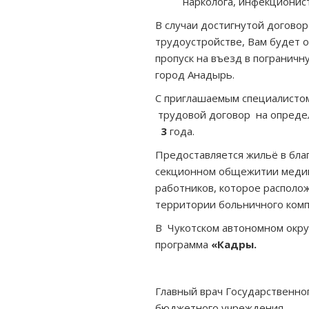
нарколога, инфекционист
В случаи достигнутой догово
трудоустройстве, Вам будет 
пропуск на въезд в пограничн
город Анадырь.
С приглашаемым специалисто
трудовой договор на опреде
3
года.
Предоставляется жильё в бла
секционном общежитии меди
работников, которое располо
территории больничного ком
В Чукотском автономном окру
программа
«Кадры.
Главный врач Государственн
бюджетного учреждения