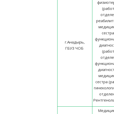
физиоте
(работ
отделе
реабилит
медицин
сестра
функцион
г.Анадырь,
диагнос
ГБУЗ ЧОБ
(работ
отделе
функцион
диагност
медицин
сестра (р
гинеколог
отделен
Рентгенол
Медицин