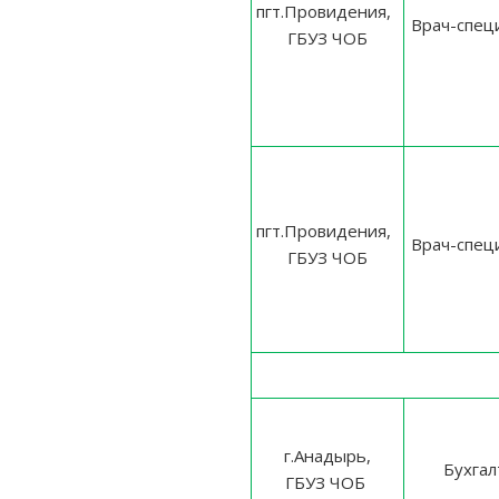
пгт.Провидения,
Врач-спец
ГБУЗ ЧОБ
пгт.Провидения,
Врач-спец
ГБУЗ ЧОБ
г.Анадырь,
Бухгал
ГБУЗ ЧОБ