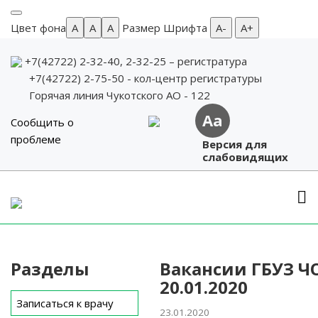
Цвет фона
A
A
A
Размер Шрифта
А-
А+
+7(42722) 2-32-40, 2-32-25
– регистратура
+7(42722) 2-75-50 - кол-центр регистратуры
Горячая линия Чукотского АО - 122
Aa
Сообщить о
проблеме
Версия для
слабовидящих
Skip
to
content
Разделы
Вакансии ГБУЗ Ч
20.01.2020
Записаться к врачу
23.01.2020