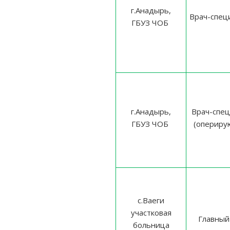
г.Анадырь,
Врач-спец
ГБУЗ ЧОБ
г.Анадырь,
Врач-спец
ГБУЗ ЧОБ
(опериру
с.Ваеги
участковая
Главный
больница