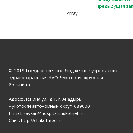
Навигация
Предыдущая зап
по
Array
записям
© 2019 Государственное бюджетное учреждение
здравоохранения ЧАО. Чукотская окружная
больница
Адрес: Ленина ул., д.1, г. Анадырь
Чукотский автономный округ, 689000
E-mail: zavkan@hospital.chukotnet.ru
Сайт: http://chukotmed.ru