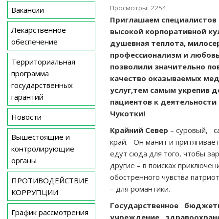
Просмотры: 2254
Вакансии
Приглашаем специалистов 
Лекарственное
высокой корпоративной ку
обеспечение
душевная теплота, милосе
профессионализм и любовь
Территориальная
позволили значительно по
программа
качество оказываемых ме
государственных
услуг,тем самым укрепив 
гарантий
пациентов к деятельности
Чукотки!
Новости
Крайний Север
– суровый, 
Вышестоящие и
край. Он манит и притягивает
контролирующие
едут сюда для того, чтобы за
органы
другие – в поисках приключени
обостренного чувства патрио
ПРОТИВОДЕЙСТВИЕ
– для романтики.
КОРРУПЦИИ
Государственное бюдже
График рассмотрения
учреждение здравоохран