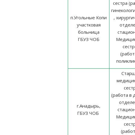
сестра (р
гинеколог
п.Угольные Копи
, хирурги
участковая
отдел
больница
стацион
ГБУЗ ЧОБ
Медицин
сест
(работ
поликли
Старш
медицин
сест
(работа в 
отделе
г.Анадырь,
стацион
ГБУЗ ЧОБ
Медицин
сест
(работ