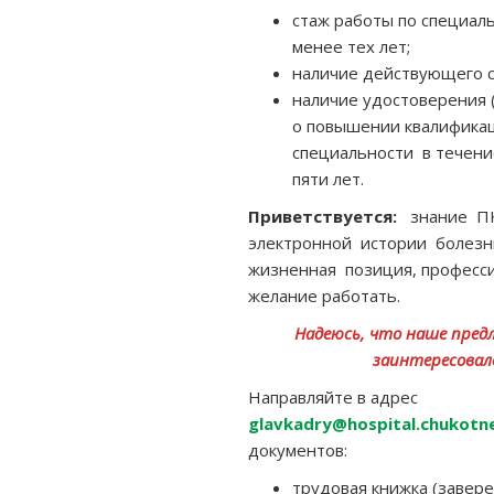
стаж работы по специал
менее тех лет;
наличие действующего с
наличие удостоверения 
о повышении квалифика
специальности в течени
пяти лет.
Приветствуется:
знание ПК
электронной истории болезн
жизненная позиция, професс
желание работать.
Надеюсь, что наше пред
заинтересовал
Направляйте в адрес
glavkadry@hospital.chukotne
документов:
трудовая книжка (завере