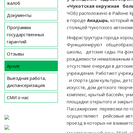
жалоб
«Чукотская окружная бол
ЧОБ) расположено в Районе К
Документы
в городе
Анадырь
, который 
Программа
столицей Чукотского автоном
государственных
Инфраструктура города хорош
гарантий
Функционируют общеобразо
школы, детские сады. На фон
Отзывы
рождаемости немаловажным я
Архив
отсутствие очереди в детски
учреждения. Работают учреж
Выездная работа,
и спорта (дом культуры, детс
диспансеризация
искусств, дом детского творч
комплекс, крытый бассейн, у
СМИ о нас
площадки открытого и закрыто
Пассажирские перевозки по г
осуществляют рейсовые авто
проезд в которых не взимаетс