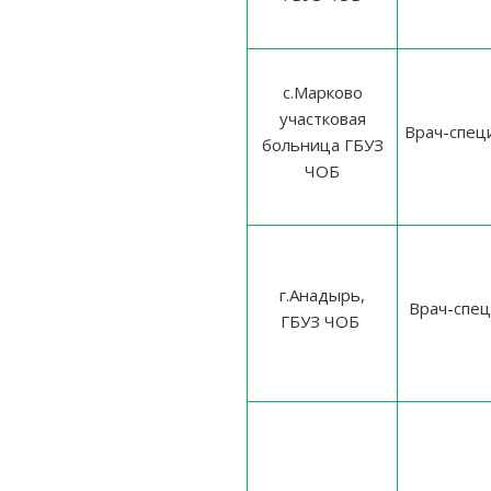
с.Марково
участковая
Врач-спец
больница ГБУЗ
ЧОБ
г.Анадырь,
Врач-спец
ГБУЗ ЧОБ