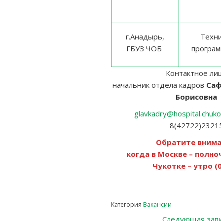
г.Анадырь,
Техни
ГБУЗ ЧОБ
програм
Контактное ли
начальник отдела кадров
Саф
Борисовна
glavkadry@hospital.chuko
8(42722)2321
Обратите внима
когда в Москве – полноч
Чукотке – утро (0
Категория
Вакансии
Следующая зап