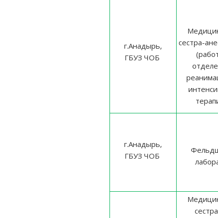
Медицин
сестра-ане
г.Анадырь,
(рабо
ГБУЗ ЧОБ
отделе
реанима
интенси
терап
г.Анадырь,
Фельд
ГБУЗ ЧОБ
лабор
Медицин
сестра