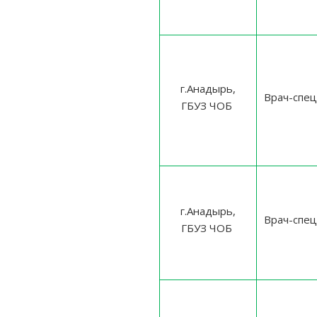
г.Анадырь,
Врач-спец
ГБУЗ ЧОБ
г.Анадырь,
Врач-спец
ГБУЗ ЧОБ