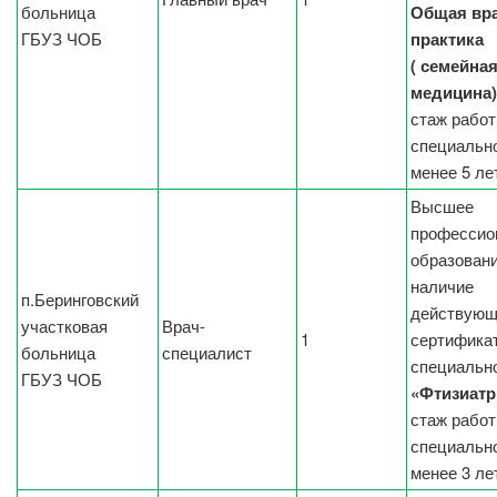
больница
Общая вр
ГБУЗ ЧОБ
практика
( семейна
медицина)
стаж работ
специальн
менее 5 ле
Высшее
профессио
образовани
наличие
п.Беринговский
действующ
участковая
Врач-
1
сертификат
больница
специалист
специальн
ГБУЗ ЧОБ
«Фтизиатр
стаж работ
специальн
менее 3 ле