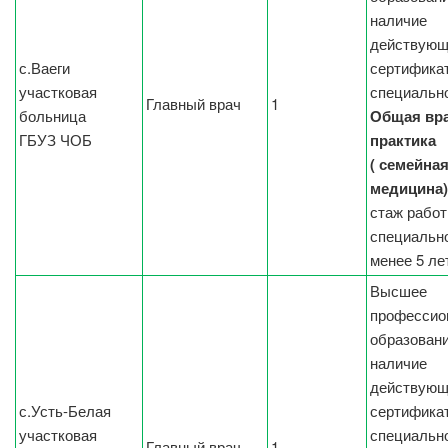
наличие
действующ
с.Ваеги
сертификат
участковая
специальн
Главный врач
1
больница
Общая вр
ГБУЗ ЧОБ
практика
( семейна
медицина)
стаж работ
специальн
менее 5 ле
Высшее
профессио
образовани
наличие
действующ
с.Усть-Белая
сертификат
участковая
специальн
Главный врач
1