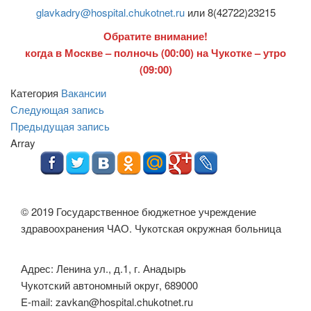
glavkadry@hospital.chukotnet.ru
или 8(42722)23215
Обратите внимание!
когда в Москве – полночь (00:00) на Чукотке – утро
(09:00)
Категория
Вакансии
Навигация
Следующая
Следующая запись
запись
Предыдущая
Предыдущая запись
по
запись
Array
записям
© 2019 Государственное бюджетное учреждение
здравоохранения ЧАО. Чукотская окружная больница
Адрес: Ленина ул., д.1, г. Анадырь
Чукотский автономный округ, 689000
E-mail: zavkan@hospital.chukotnet.ru