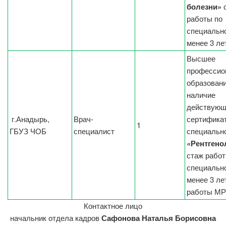
болезни»
работы по
специальн
менее 3 ле
Высшее
профессио
образовани
наличие
действующ
г.Анадырь,
Врач-
сертификат
1
ГБУЗ ЧОБ
специалист
специальн
«Рентгено
стаж работ
специальн
менее 3 ле
работы МР
Контактное лицо
начальник отдела кадров
Сафонова Наталья Борисовна