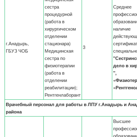
сестра
Среднее
процедурной
профессио
(работа в
образовани
хирургическом
наличие
отделении
действующ
г.Анадырь,
стационара)
сертификат
3
ГБУЗ ЧОБ
Медицинская
специальн
сестра по
"Сестринс
физиотерапии
дело в хи
(работа в
",
отделении
«Физиотер
реабилитации);
«Рентгено
Рентгенлаборант
Врачебный персонал для работы в ЛПУ г.Анадырь и Ан
района
Высшее
профессио
образовани