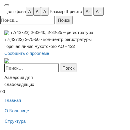
Цвет фона
A
A
A
Размер Шрифта
А-
А+
Найти:
+7(42722) 2-32-40, 2-32-25
– регистратура
+7(42722) 2-75-50 - кол-центр регистратуры
Горячая линия Чукотского АО - 122
Сообщить о проблеме
Найти:
Aa
Версия для
слабовидящих
00
Главная
О Больнице
Структура