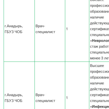
профессио
образовани
наличие
действующ
г.Анадырь,
Врач-
1
сертификат
ГБУЗ ЧОБ
специалист
специальн
«Невроло
стаж работ
специальн
менее 3 ле
Высшее
профессио
образовани
наличие
действующ
г.Анадырь,
Врач-
сертификат
1
ГБУЗ ЧОБ
специалист
специальн
«Инфекци