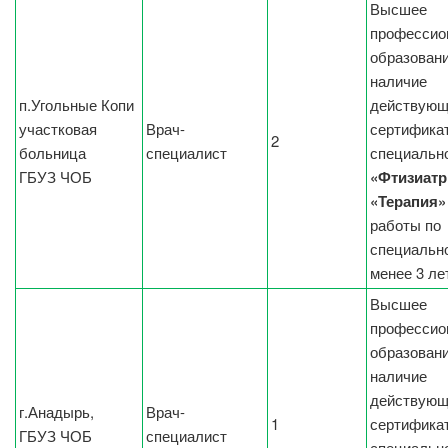
Высшее
профессио
образовани
наличие
п.Угольные Копи
действующ
участковая
Врач-
сертификат
2
больница
специалист
специальн
ГБУЗ ЧОБ
«Фтизиатр
«Терапия»
работы по
специальн
менее 3 ле
Высшее
профессио
образовани
наличие
действующ
г.Анадырь,
Врач-
1
сертификат
ГБУЗ ЧОБ
специалист
специальн