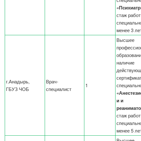
«Психиатр
стаж работ
специальн
менее 3 ле
Высшее
профессио
образовани
наличие
действующ
сертификат
г.Анадырь,
Врач-
1
специальн
ГБУЗ ЧОБ
специалист
«Анестези
и и
реанимато
стаж работ
специальн
менее 5 ле
Высшее