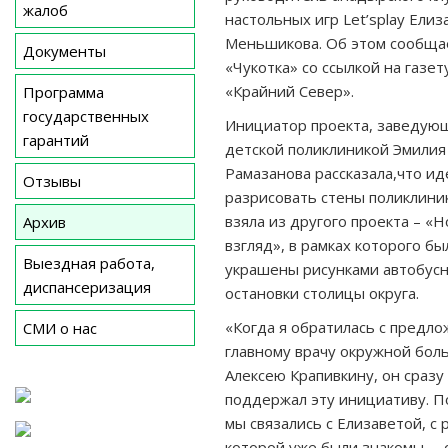
жалоб
настольных игр Let’splay Елиз
Меньшикова. Об этом сообща
Документы
«Чукотка» со ссылкой на газет
«Крайний Север».
Программа
государственных
Инициатор проекта, заведую
гарантий
детской поликлиникой Эмилия
Рамазанова рассказала,что и
Отзывы
разрисовать стены поликлини
взяла из другого проекта – «
Архив
взгляд», в рамках которого бы
Выездная работа,
украшены рисунками автобус
диспансеризация
остановки столицы округа.
«Когда я обратилась с предло
СМИ о нас
главному врачу окружной бол
Алексею Крапивкину, он сразу
поддержал эту инициативу. П
мы связались с Елизаветой, с
которой уже были знакомы, – 