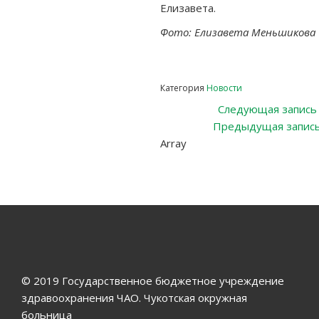
Елизавета.
Фото: Елизавета Меньшикова
Категория
Новости
Навигация
Следующая запись
Предыдущая запис
по
Array
записям
© 2019 Государственное бюджетное учреждение
здравоохранения ЧАО. Чукотская окружная
больница