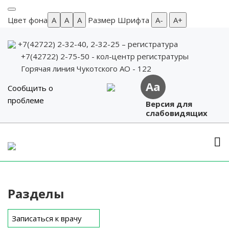
Цвет фона
A
A
A
Размер Шрифта
А-
А+
+7(42722) 2-32-40, 2-32-25
– регистратура
+7(42722) 2-75-50 - кол-центр регистратуры
Горячая линия Чукотского АО - 122
Aa
Сообщить о
проблеме
Версия для
слабовидящих
Skip
to
content
Разделы
Записаться к врачу