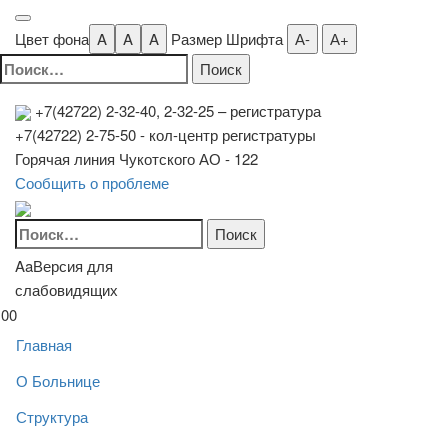
Цвет фона
A
A
A
Размер Шрифта
А-
А+
Найти:
+7(42722) 2-32-40, 2-32-25
– регистратура
+7(42722) 2-75-50 - кол-центр регистратуры
Горячая линия Чукотского АО - 122
Сообщить о проблеме
Найти:
Aa
Версия для
слабовидящих
00
Главная
О Больнице
Структура