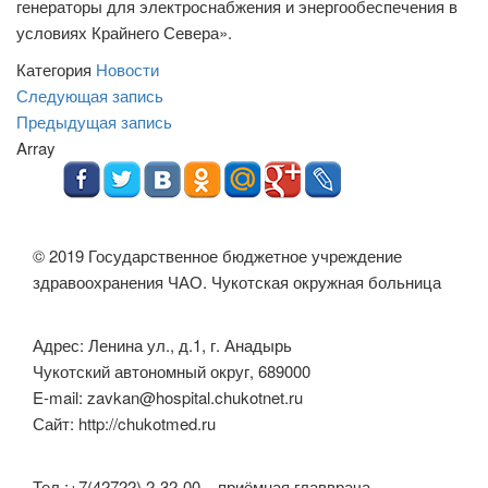
генераторы для электроснабжения и энергообеспечения в
условиях Крайнего Севера».
Категория
Новости
Навигация
Следующая
Следующая запись
запись
Предыдущая
Предыдущая запись
по
запись
Array
записям
© 2019 Государственное бюджетное учреждение
здравоохранения ЧАО. Чукотская окружная больница
Адрес: Ленина ул., д.1, г. Анадырь
Чукотский автономный округ, 689000
E-mail: zavkan@hospital.chukotnet.ru
Сайт: http://chukotmed.ru
Тел.:+7(42722) 2-32-00 – приёмная главврача