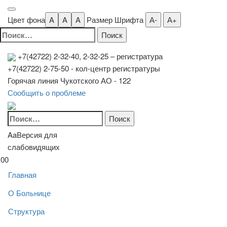
Цвет фона
A
A
A
Размер Шрифта
А-
А+
Найти:
+7(42722) 2-32-40, 2-32-25
– регистратура
+7(42722) 2-75-50 - кол-центр регистратуры
Горячая линия Чукотского АО - 122
Сообщить о проблеме
Найти:
Aa
Версия для
слабовидящих
00
Главная
О Больнице
Структура