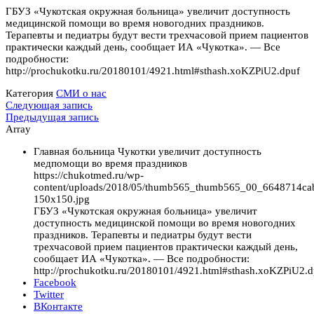
ГБУЗ «Чукотская окружная больница» увеличит доступность
медицинской помощи во время новогодних праздников.
Терапевты и педиатры будут вести трехчасовой прием пациентов
практически каждый день, сообщает ИА «Чукотка». — Все
подробности:
http://prochukotku.ru/20180101/4921.html#sthash.xoKZPiU2.dpuf
Категория
СМИ о нас
Навигация
Следующая
Следующая запись
запись
Предыдущая
Предыдущая запись
по
запись
Array
записям
Главная больница Чукотки увеличит доступность
медпомощи во время праздников
https://chukotmed.ru/wp-
content/uploads/2018/05/thumb565_thumb565_00_6648714ca
150x150.jpg
ГБУЗ «Чукотская окружная больница» увеличит
доступность медицинской помощи во время новогодних
праздников. Терапевты и педиатры будут вести
трехчасовой прием пациентов практически каждый день,
сообщает ИА «Чукотка». — Все подробности:
http://prochukotku.ru/20180101/4921.html#sthash.xoKZPiU2.d
Facebook
Twitter
ВКонтакте