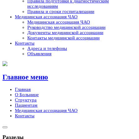
Правила подготовки к диагностическим
исследованиям
Правила и сроки госпитализации
Медицинская ассоциация ЧАО
Медицинская ассоциация ЧАО
Руководство медицинской ассоциации
Документы медицинской ассоциации
Контакты медицинской ассоциации
Контакты
Адреса и телефоны
Объявления
Skip
to
content
Главное меню
Главная
О Больнице
Структура
Пациентам
Медицинская ассоциация ЧАО
Контакты
Разделы