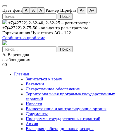
Цвет фона
Размер Шрифта
A
A
A
А-
А+
Найти:
+7(42722) 2-32-40, 2-32-25
– регистратура
+7(42722) 2-75-50 - кол-центр регистратуры
Горячая линия Чукотского АО - 122
Сообщить о проблеме
Найти:
Aa
Версия для
слабовидящих
00
Главная
Записаться к врачу
Вакансии
Лекарственное обеспечение
Территориальная программа государственных
гарантий
Новости
Вышестоящие и контролирующие органы
Документы
Программа государственных гарантий
Архив
Выездная работа, диспансеризация