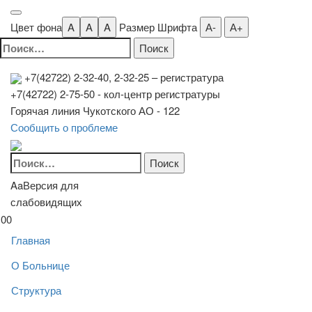
Цвет фона
A
A
A
Размер Шрифта
А-
А+
Найти:
+7(42722) 2-32-40, 2-32-25
– регистратура
+7(42722) 2-75-50 - кол-центр регистратуры
Горячая линия Чукотского АО - 122
Сообщить о проблеме
Найти:
Aa
Версия для
слабовидящих
00
Главная
О Больнице
Структура