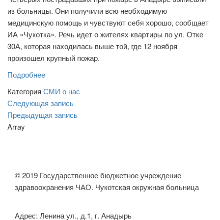
из больницы. Они получили всю необходимую
медицинскую помощь и чувствуют себя хорошо, сообщает
ИА «Чукотка». Речь идет о жителях квартиры по ул. Отке
30А, которая находилась выше той, где 12 ноября
произошел крупный пожар.
Подробнее
Категория
СМИ о нас
Навигация
Следующая
Следующая запись
запись
Предыдущая
Предыдущая запись
по
запись
Array
записям
© 2019 Государственное бюджетное учреждение
здравоохранения ЧАО. Чукотская окружная больница
Адрес: Ленина ул., д.1, г. Анадырь