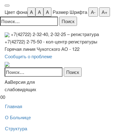
Цвет фона
A
A
A
Размер Шрифта
А-
А+
Найти:
+7(42722) 2-32-40, 2-32-25
– регистратура
+7(42722) 2-75-50 - кол-центр регистратуры
Горячая линия Чукотского АО - 122
Сообщить о проблеме
Найти:
Aa
Версия для
слабовидящих
00
Главная
О Больнице
Структура