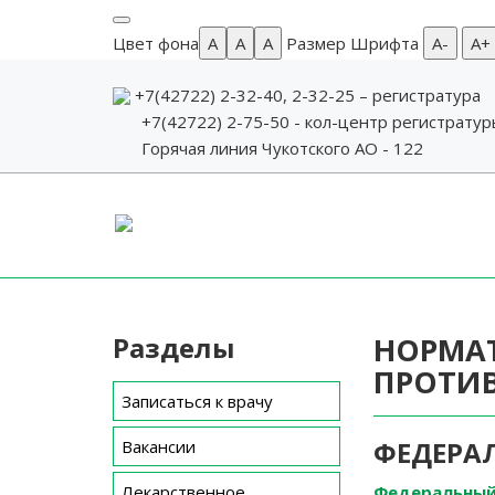
Цвет фона
A
A
A
Размер Шрифта
А-
А+
+7(42722) 2-32-40, 2-32-25
– регистратура
+7(42722) 2-75-50 - кол-центр регистрату
Горячая линия Чукотского АО - 122
Skip
to
content
Разделы
НОРМАТ
ПРОТИ
Записаться к врачу
ФЕДЕРА
Вакансии
Лекарственное
Федеральный 