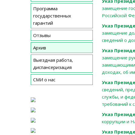
Указ Президе
замещение гос
Программа
Российской Фе
государственных
гарантий
Указ Президе
замещение до
Отзывы
сведений о до
Архив
Указ Президе
замещение рук
Выездная работа,
замещающими р
диспансеризация
доходах, об и
СМИ о нас
Указ Президе
сведений, пре
службы, и фе
требований к 
Указ Президе
коррупции и Н
Указ Президе