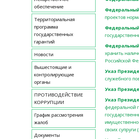
обеспечение
Федеральный 
проектов норм
Территориальная
программа
Федеральный 
государственных
государственн
гарантий
Федеральный 
хранить налич
Новости
Российской Фе
Вышестоящие и
Указ Президе
контролирующие
служебного по
органы
Указ Президе
ПРОТИВОДЕЙСТВИЕ
Указ Президе
КОРРУПЦИИ
федеральной г
государственн
График рассмотрения
имущественног
жалоб
своих супруги
Документы