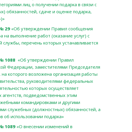
гориями лиц о получении подарка в связи с
) обязанностей, сдаче и оценке подарка,
»)»
 № 29
«Об утверждении Правил сообщения
 на выполнение работ (оказание услуг) с
 службы, перечень которых устанавливается
№ 1088
«
Об утверждении Правил
кой Федерации, заместителями Председателя
 на которого возложена организация работы
авительства, руководителями федеральных
еятельностью которых осуществляет
 агентств, подведомственных этим
лужебными командировками и другими
ими служебных (должностных) обязанностей, а
ов об использовании подарка
»
№ 1089
«
О внесении изменений в