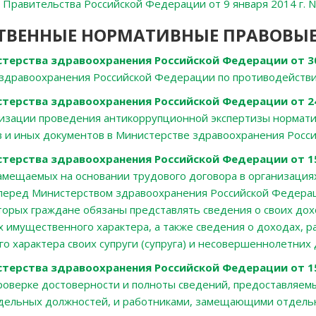
 Правительства Российской Федерации от 9 января 2014 г. N
ТВЕННЫЕ НОРМАТИВНЫЕ ПРАВОВЫЕ
терства здравоохранения Российской Федерации от 30 
здравоохранения Российской Федерации по противодействи
терства здравоохранения Российской Федерации от 24 
изации проведения антикоррупционной экспертизы нормати
в и иных документов в Министерстве здравоохранения Рос
терства здравоохранения Российской Федерации от 15
амещаемых на основании трудового договора в организациях
перед Министерством здравоохранения Российской Федераци
орых граждане обязаны представлять сведения о своих дохо
х имущественного характера, а также сведения о доходах, р
о характера своих супруги (супруга) и несовершеннолетних
терства здравоохранения Российской Федерации от 15
роверке достоверности и полноты сведений, предоставляе
ельных должностей, и работниками, замещающими отдельн