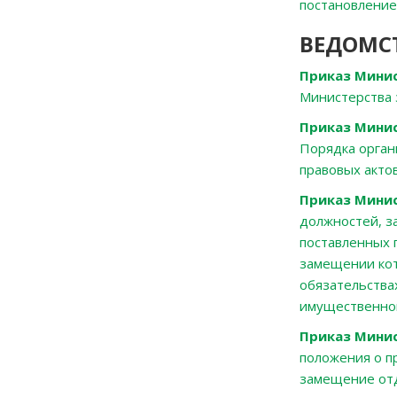
постановление
ВЕДОМС
Приказ Минис
Министерства 
Приказ Минис
Порядка орган
правовых акто
Приказ Минис
должностей, з
поставленных 
замещении кот
обязательства
имущественног
Приказ Минис
положения о п
замещение отд