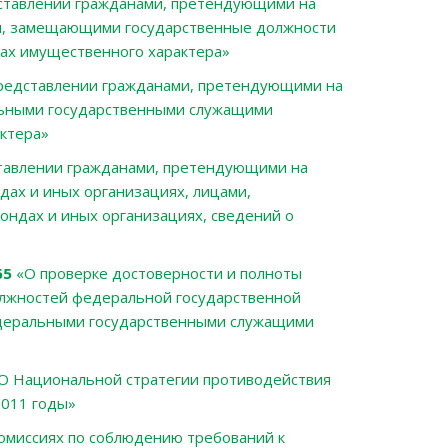
ставлении гражданами, претендующими на
и, замещающими государственные должности
вах имущественного характера
»
редставлении гражданами, претендующими на
льными государственными служащими
актера»
тавлении гражданами, претендующими на
ах и иных организациях, лицами,
ндах и иных организациях, сведений о
65
«О проверке достоверности и полноты
лжностей федеральной государственной
едеральными государственными служащими
О Национальной стратегии противодействия
2011 годы»
омиссиях по соблюдению требований к