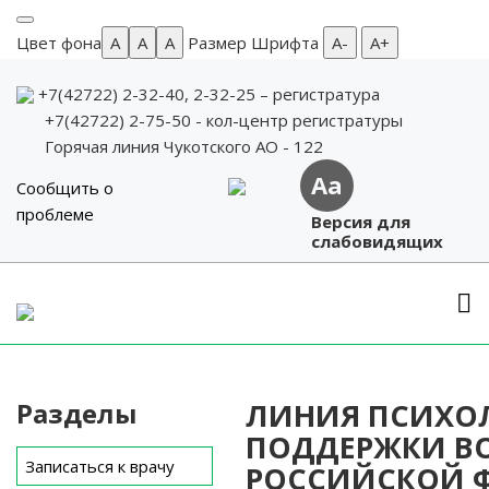
Цвет фона
A
A
A
Размер Шрифта
А-
А+
+7(42722) 2-32-40, 2-32-25
– регистратура
+7(42722) 2-75-50 - кол-центр регистратуры
Горячая линия Чукотского АО - 122
Aa
Сообщить о
проблеме
Версия для
слабовидящих
Skip
to
content
Разделы
ЛИНИЯ ПСИХО
ПОДДЕРЖКИ В
Записаться к врачу
РОССИЙСКОЙ 