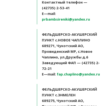
Контактный телефон —
(42735) 2-53-41
E
—
mail
:
prbambsireniki@yandex.ru
ФЕЛЬДШЕРСКО-АКУШЕРСКИЙ
ПУНКТ с.НОВОЕ ЧАПЛИНО
689271, Чукотский АО,
Провиденский МР, с.Новое
Чаплино, ул.Дружбы д.6
Заведующий ФАП — (42735) 2-
72-21
E
—
mail
:
fap.chaplino@yandex.ru
ФЕЛЬДШЕРСКО-АКУШЕРСКИЙ
ПУНКТ с.ЭНМЕЛЕН
689275, Чукотский АО,