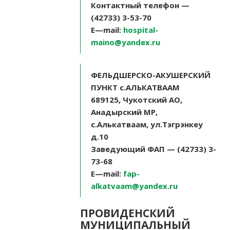
Контактный телефон —
(42733) 3-53-70
E
—
mail
:
hospital-
maino@yandex.ru
ФЕЛЬДШЕРСКО-АКУШЕРСКИЙ
ПУНКТ с.АЛЬКАТВААМ
689125, Чукотский АО,
Анадырский МР,
с.Алькатваам, ул.Тэгрэнкеу
д.10
Заведующий ФАП — (42733) 3-
73-68
E
—
mail
:
fap-
alkatvaam@yandex.ru
ПРОВИДЕНСКИЙ
МУНИЦИПАЛЬНЫЙ