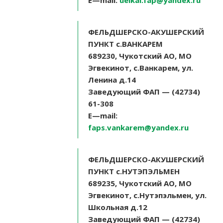
E
—
mail
:
uelkal.fap@yandex.ru
ФЕЛЬДШЕРСКО-АКУШЕРСКИЙ
ПУНКТ с.ВАНКАРЕМ
689230, Чукотский АО, МО
Эгвекинот, с.Ванкарем, ул.
Ленина д.14
Заведующий ФАП — (42734)
61-308
E
—
mail
:
faps.vankarem@yandex.ru
ФЕЛЬДШЕРСКО-АКУШЕРСКИЙ
ПУНКТ с.НУТЭПЭЛЬМЕН
689235, Чукотский АО, МО
Эгвекинот, с.Нутэпэльмен, ул.
Школьная д.12
Заведующий ФАП — (42734)