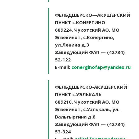
ФЕЛЬДШЕРСКО
—
АКУШЕРСКИЙ
ПУНКТ
с
.
КОНЕРГИНО
689224,
Чукотский
АО
,
МО
Эгвекинот
,
с
.
Конергино
,
ул
.
Ленина
д
.3
Заведующий
ФАП
—
(42734)
52-122
E-mail:
conerginofap@yandex.ru
ФЕЛЬДШЕРСКО-АКУШЕРСКИЙ
ПУНКТ с.УЭЛЬКАЛЬ
689210, Чукотский АО, МО
Эгвекинот, с.Уэлькаль, ул.
Вальгыргина д.8
Заведующий ФАП — (42734)
53-324