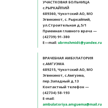
УЧАСТКОВАЯ БОЛЬНИЦА
с.РЫРКАЙПИЙ
689360, Чукотский АО, МО
Эгвекинот, с. Рыркайпий,
ул.Строительная д.5/1
Приемная главного врача —
(42739) 91-380
E
—
mail
:
ubrmshmidt@yandex.ru
ВРАЧЕБНАЯ
АМБУЛАТОРИЯ
с
.
АМГУЭМА
689215,
Чукотский
АО
,
МО
Эгвекинот
,
с
.
Амгуэма
,
пер
.
Западный
д
.13
Контактный
телефон
—
(42734) 58-193
E-mail:
ambulatoriya.amguema@mail.ru