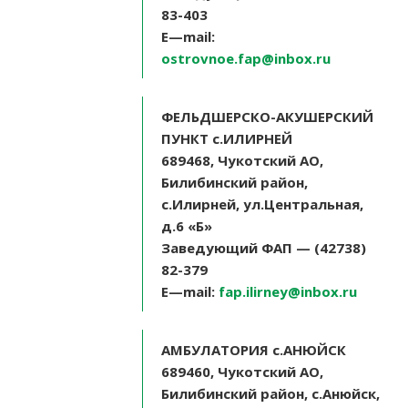
83-403
E
—
mail
:
ostrovnoe.fap@inbox.ru
ФЕЛЬДШЕРСКО-АКУШЕРСКИЙ
ПУНКТ с.ИЛИРНЕЙ
689468, Чукотский АО,
Билибинский район,
с.Илирней, ул.Центральная,
д.6 «Б»
Заведующий ФАП — (42738)
82-379
E
—
mail
:
fap.ilirney@inbox.ru
АМБУЛАТОРИЯ с.АНЮЙСК
689460, Чукотский АО,
Билибинский район, с.Анюйск,