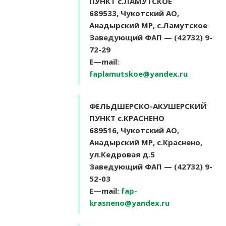
ПУНКТ с.ЛАМУТСКОЕ
689533, Чукотский АО,
Анадырский МР, с.Ламутское
Заведующий ФАП — (42732) 9-
72-29
E
—
mail
:
faplamutskoe@yandex.ru
ФЕЛЬДШЕРСКО-АКУШЕРСКИЙ
ПУНКТ с.КРАСНЕНО
689516, Чукотский АО,
Анадырский МР, с.Краснено,
ул.Кедровая д.5
Заведующий ФАП — (42732) 9-
52-03
E
—
mail
:
fap-
krasneno@yandex.ru