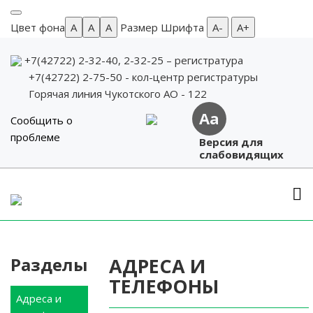
Цвет фона
A
A
A
Размер Шрифта
А-
А+
+7(42722) 2-32-40, 2-32-25
– регистратура
+7(42722) 2-75-50 - кол-центр регистратуры
Горячая линия Чукотского АО - 122
Aa
Сообщить о
проблеме
Версия для
слабовидящих
Skip
to
content
Разделы
АДРЕСА И
ТЕЛЕФОНЫ
Адреса и