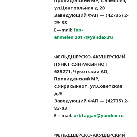
Провиденский МР, с.Энмелен,
ул.Центральная д.28
Заведующий ФАП — (42735) 2-
29-38
E
—
mail
:
fap-
enmelen.2017@yandex.ru
ФЕЛЬДШЕРСКО-АКУШЕРСКИЙ
ПУНКТ с.ЯНРАКЫННОТ
689271, Чукотский АО,
Провиденский МР,
с.Янракыннот, ул.Советская
д.9
Заведующий ФАП — (42735) 2-
83-03
E
—
mail
:
prbfapjan@yandex.ru
ФЕЛЬДШЕРСКО-АКУШЕРСКИЙ