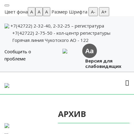
Цвет фона
A
A
A
Размер Шрифта
А-
А+
+7(42722) 2-32-40, 2-32-25
– регистратура
+7(42722) 2-75-50 - кол-центр регистратуры
Горячая линия Чукотского АО - 122
Aa
Сообщить о
проблеме
Версия для
слабовидящих
Skip
to
content
АРХИВ