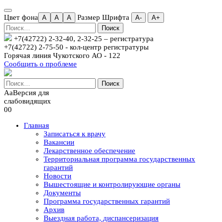
Цвет фона
Размер Шрифта
A
A
A
А-
А+
Найти:
+7(42722) 2-32-40, 2-32-25
– регистратура
+7(42722) 2-75-50 - кол-центр регистратуры
Горячая линия Чукотского АО - 122
Сообщить о проблеме
Найти:
Aa
Версия для
слабовидящих
00
Главная
Записаться к врачу
Вакансии
Лекарственное обеспечение
Территориальная программа государственных
гарантий
Новости
Вышестоящие и контролирующие органы
Документы
Программа государственных гарантий
Архив
Выездная работа, диспансеризация