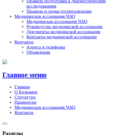
Правила подготовки к диагностическим
исследованиям
Правила и сроки госпитализации
Медицинская ассоциация ЧАО
Медицинская ассоциация ЧАО
Руководство медицинской ассоциации
Документы медицинской ассоциации
Контакты медицинской ассоциации
Контакты
Адреса и телефоны
Объявления
Skip
to
content
Главное меню
Главная
О Больнице
Структура
Пациентам
Медицинская ассоциация ЧАО
Контакты
Разделы